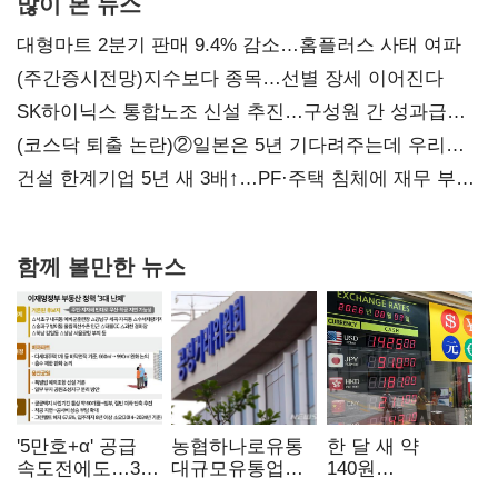
많이 본 뉴스
대형마트 2분기 판매 9.4% 감소…홈플러스 사태 여파
(주간증시전망)지수보다 종목…선별 장세 이어진다
SK하이닉스 통합노조 신설 추진…구성원 간 성과급
불만 확산
(코스닥 퇴출 논란)②일본은 5년 기다려주는데 우리는
당장 퇴출?…시간만으론 부족한 코스닥 구하기
건설 한계기업 5년 새 3배↑…PF·주택 침체에 재무 부담
확대
함께 볼만한 뉴스
'5만호+α' 공급
농협하나로유통
한 달 새 약
속도전에도…3대
대규모유통업법
140원
난제 '첩첩산중'
위반 적발…
급락…'역대급