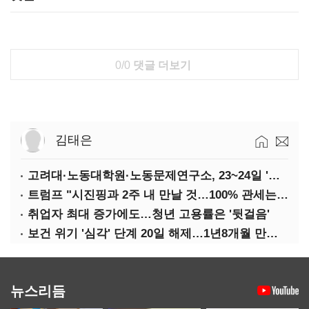
0/0
댓글 더보기
김태은
고려대·노동대학원·노동문제연구소, 23~24일 '국제학술회의'
트럼프 "시진핑과 2주 내 만날 것…100% 관세는 지속 불가"
취업자 최대 증가에도…청년 고용률은 '뒷걸음'
보건 위기 '심각' 단계 20일 해제…1년8개월 만에 '의료 대란' 종료
뉴스리듬