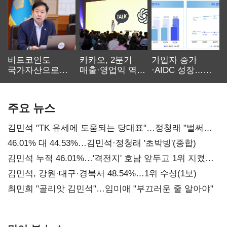
비트코인도
카카오, 2분기
가입자 증가
국가자산으로…'
매출·영업익 역대
·AIDC 성장…
보관·평가·처분'
최대…에이전트
SKT 2분기 성장
기준은 숙제
AI 수익화 관건
본궤도
주요 뉴스
김민석 "TK 유세에 도움되는 당대표"…정청래 "벌써
대표된 양 당직 배분"
46.01% 대 44.53%…김민석·정청래 '초박빙'(종합)
김민석 누적 46.01%…'격전지' 호남 앞두고 1위 지켰다
(2보)
김민석, 강원·대구·경북서 48.54%…1위 수성(1보)
최민희 "골리앗 김민석"…임미애 "부끄러운 줄 알아야"