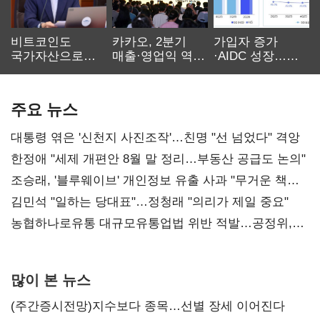
비트코인도
카카오, 2분기
가입자 증가
국가자산으로…'
매출·영업익 역대
·AIDC 성장…
보관·평가·처분'
최대…에이전트
SKT 2분기 성장
기준은 숙제
AI 수익화 관건
본궤도
주요 뉴스
대통령 엮은 '신천지 사진조작'…친명 "선 넘었다" 격앙
한정애 "세제 개편안 8월 말 정리…부동산 공급도 논의"
조승래, '블루웨이브' 개인정보 유출 사과 "무거운 책임
통감"
김민석 "일하는 당대표"…정청래 "의리가 제일 중요"
농협하나로유통 대규모유통업법 위반 적발…공정위,
과징금 4억6200만원 부과
많이 본 뉴스
(주간증시전망)지수보다 종목…선별 장세 이어진다