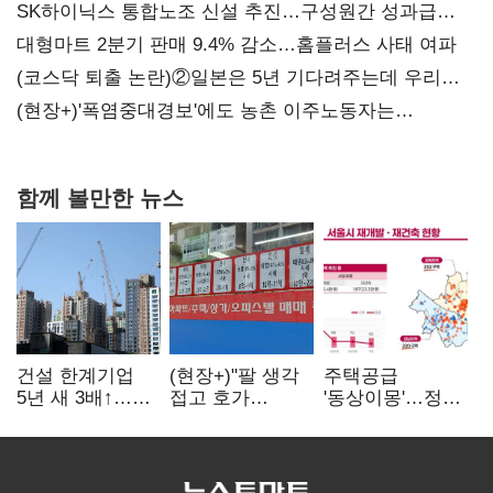
SK하이닉스 통합노조 신설 추진…구성원간 성과급
불만 확산
대형마트 2분기 판매 9.4% 감소…홈플러스 사태 여파
(코스닥 퇴출 논란)②일본은 5년 기다려주는데 우리는
당장 퇴출?…시간만으론 부족한 코스닥 구하기
(현장+)'폭염중대경보'에도 농촌 이주노동자는
강행군…'야외작업 중지' 권고도 무시
함께 볼만한 뉴스
건설 한계기업
(현장+)"팔 생각
주택공급
5년 새 3배↑…
접고 호가
'동상이몽'…정부
PF·주택 침체에
높여요"…'덜
·서울시 협력
재무 부담 확대
똘똘한 한 채'
없으면 '공수표'
20억 키맞추기