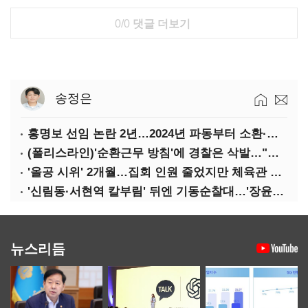
0/0
댓글 더보기
송정은
홍명보 선임 논란 2년…2024년 파동부터 소환·압색까지
(폴리스라인)'순환근무 방침'에 경찰은 삭발…"베테랑·수사력 보강 먼저"
'올공 시위' 2개월…집회 인원 줄었지만 체육관 봉쇄 계속
'신림동·서현역 칼부림' 뒤엔 기동순찰대…'장윤기 은폐·조작' 후엔 내부비리수사대
뉴스리듬