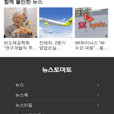
함께 볼만한 뉴스
반도체공학회
진에어, 2분기
SK하이닉스 “AI
“연구개발직 주
영업손실
수요 대응”…용인
52시간제
731억…유가
·청주 팹에 54조
개선해야”
상승 여파
투자
뉴스
뉴스북
뉴스리듬