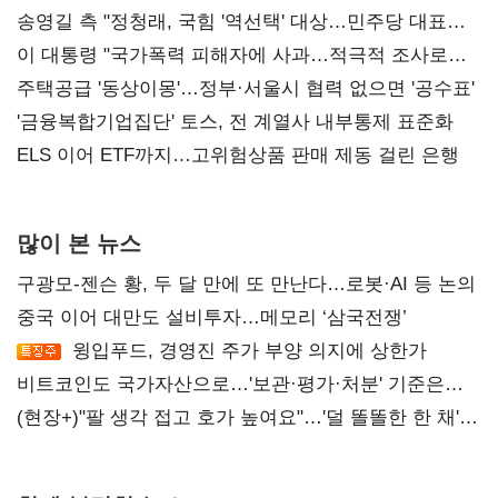
송영길 측 "정청래, 국힘 '역선택' 대상…민주당 대표로
총선 지휘 못해"
이 대통령 "국가폭력 피해자에 사과…적극적 조사로
진실 밝혀야"
주택공급 '동상이몽'…정부·서울시 협력 없으면 '공수표'
'금융복합기업집단' 토스, 전 계열사 내부통제 표준화
ELS 이어 ETF까지…고위험상품 판매 제동 걸린 은행
많이 본 뉴스
구광모-젠슨 황, 두 달 만에 또 만난다…로봇·AI 등 논의
중국 이어 대만도 설비투자…메모리 ‘삼국전쟁’
윙입푸드, 경영진 주가 부양 의지에 상한가
비트코인도 국가자산으로…'보관·평가·처분' 기준은
숙제
(현장+)"팔 생각 접고 호가 높여요"…'덜 똘똘한 한 채'
20억 키맞추기