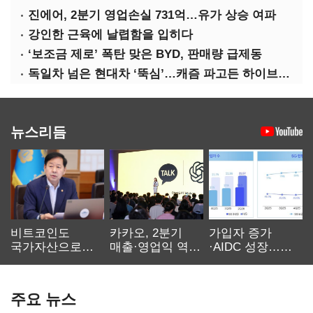
진에어, 2분기 영업손실 731억…유가 상승 여파
강인한 근육에 날렵함을 입히다
‘보조금 제로’ 폭탄 맞은 BYD, 판매량 급제동
독일차 넘은 현대차 ‘뚝심’…캐즘 파고든 하이브리드 역전극
뉴스리듬
비트코인도
카카오, 2분기
가입자 증가
국가자산으로…'
매출·영업익 역대
·AIDC 성장…
보관·평가·처분'
최대…에이전트
SKT 2분기 성장
기준은 숙제
AI 수익화 관건
본궤도
주요 뉴스