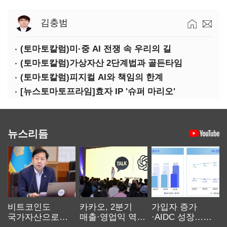
김충범
(토마토칼럼)미·중 AI 전쟁 속 우리의 길
(토마토칼럼)가상자산 2단계법과 골든타임
(토마토칼럼)피지컬 AI와 책임의 한계
[뉴스토마토프라임]효자 IP '슈퍼 마리오'
뉴스리듬
비트코인도
카카오, 2분기
가입자 증가
국가자산으로…'
매출·영업익 역대
·AIDC 성장…