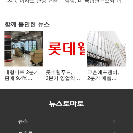
없어”
“-30℃ 이하도 난방 거뜬”…삼성, 미 국립연구소와 개발
협력
함께 볼만한 뉴스
대형마트 2분기
롯데웰푸드,
교촌에프앤비,
판매 9.4%
2분기 영업익
2분기 매출
감소…홈플러스
89%↑…해외
1323억원…
사태 여파
사업이 실적 견인
전년보다 4.9%↑
뉴스