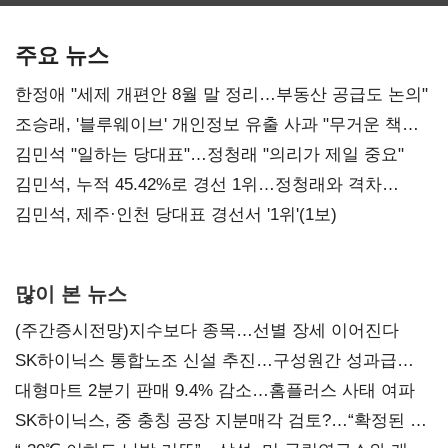
보관·평가·처분'
최대…에이전트
SKT 2분기 성장
기준은 숙제
AI 수익화 관건
본궤도
주요 뉴스
한정애 "세제 개편안 8월 말 정리…부동산 공급도 논의"
조승래, '블루웨이브' 개인정보 유출 사과 "무거운 책임
통감"
김민석 "일하는 당대표"…정청래 "의리가 제일 중요"
김민석, 누적 45.42%로 경선 1위…정청래와 격차
0.86%p(2보)
김민석, 제주·인천 당대표 경선서 '1위'(1보)
많이 본 뉴스
(주간증시전망)지수보다 종목…선별 장세 이어진다
SK하이닉스 통합노조 신설 추진…구성원간 성과급
불만 확산
대형마트 2분기 판매 9.4% 감소…홈플러스 사태 여파
SK하이닉스, 중 충칭 공장 지분매각 검토?…“확정된 바