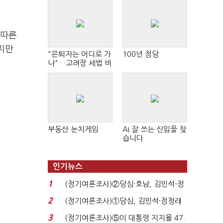
 따른
지만
"은퇴자는 어디로 가
100년 정당
나"…고려장 세법 비
판 확산
부동산 눈치게임
AI 잘 쓰는 신입을 찾
습니다
인기뉴스
1
(정기여론조사)②당심·호남, 김민석-정
청래 '초접전'...
2
(정기여론조사)①당심, 김민석·정청래
'초접전'…대통령 ...
3
(정기여론조사)⑤이 대통령 지지율 47.