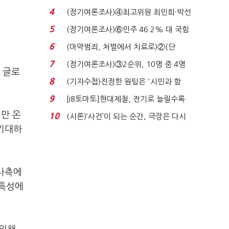
7%…일주일 만에 ...
4
(정기여론조사)④최고위원 최민희·박선
원 '양강'…서미...
5
(정기여론조사)⑥민주 46.2% 대 국힘
31.0%…오차범위 밖 ...
6
(마약범죄, 처벌에서 치료로)②(단
독)"마약은 전염병…여성...
7
(정기여론조사)③2순위, 10명 중 4명
 글로
'송영길'…정청래 '한 ...
8
(기자수첩)진정한 원팀은 '시민과 함
께'일 때 완성...
9
[IB토마토]현대제철, 전기로 늘릴수록
전기료 부담…저...
임만 온
10
(시론)‘사건’이 되는 순간, 극장은 다시
 기대하
살아난다...
 사측에
 특성에