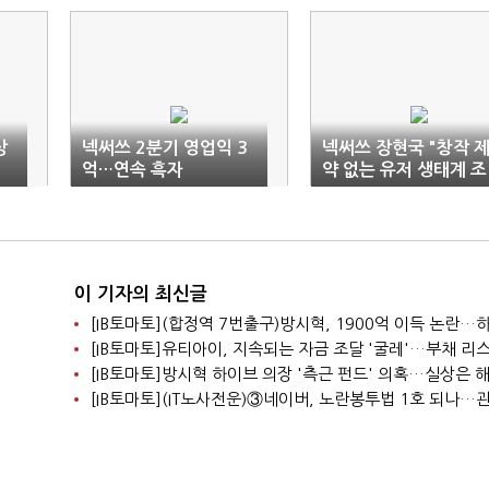
상
넥써쓰 2분기 영업익 3
넥써쓰 장현국 "창작 
억…연속 흑자
약 없는 유저 생태계 조
성"
이 기자의 최신글