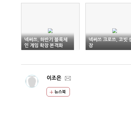
넥써쓰, 하반기 블록체
넥써쓰 크로쓰, 코빗 
인 게임 확장 본격화
장
이조은
뉴스북