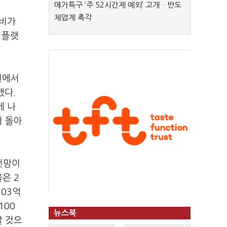
메가특구 ‘주 52시간제 예외’ 고개…반도
체업계 촉각
건비가
 플랫
원에서
했다.
게 나
터 돌아
전망이
은 2
303억
100
뉴스북
할 것으