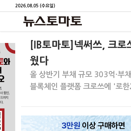
2026.08.05 (수요일)
[IB토마토]넥써쓰, 크
웠다
올 상반기 부채 규모 303억·부
블록체인 플랫폼 크로쓰에 '로한2 