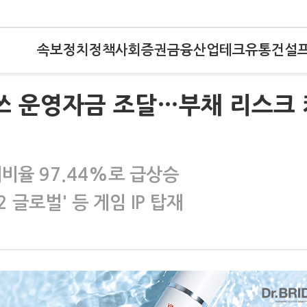
속보
정치
정책
사회
증권
금융
산업
테크
유통
건설
로쓰 운영자금 조달…부채 리스크 
채비율 97.44%로 급상승
글로벌' 등 게임 IP 탑재