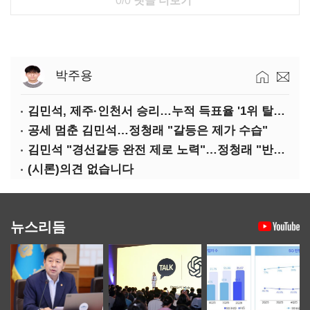
0/0
댓글 더보기
박주용
김민석, 제주·인천서 승리…누적 득표율 '1위 탈환'(종합)
공세 멈춘 김민석…정청래 "갈등은 제가 수습"
김민석 "경선갈등 완전 제로 노력"…정청래 "반명 공세 사과부터"
(시론)의견 없습니다
뉴스리듬