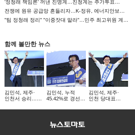
사과부터"
'정청래 책임론' 꺼낸 친명계…친청계는 추가투표
때리기
전쟁에 원유 공급망 흔들리자…K-정유, 에너지안보
핵심으로 재부상
"팀 정청래 정리" "이중잣대 말라"…민주 최고위원 계파
다툼 격화
함께 볼만한 뉴스
김민석, 제주·
김민석, 누적
김민석, 제주·
인천서 승리…
45.42%로 경선
인천 당대표
누적 득표율 '1위
1위…정청래와
경선서 '1위'(1보)
탈환'(종합)
격차
0.86%p(2보)