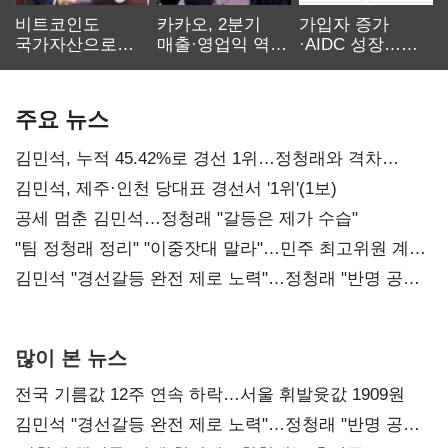
비트코인도
카카오, 2분기
가입자 증가
국가자산으로…'
매출·영업익 역대
·AIDC 성장…
보관·평가·처분'
최대…에이전트
SKT 2분기 성장
기준은 숙제
AI 수익화 관건
본궤도
주요 뉴스
김민석, 누적 45.42%로 경선 1위…정청래와 격차
0.86%p(2보)
김민석, 제주·인천 당대표 경선서 '1위'(1보)
공세 멈춘 김민석…정청래 "갈등은 제가 수습"
"팀 정청래 정리" "이중잣대 말라"…민주 최고위원 계파
다툼 격화
김민석 "경선갈등 완전 제로 노력"…정청래 "반명 공세
사과부터"
많이 본 뉴스
전국 기름값 12주 연속 하락…서울 휘발윳값 1909원
김민석 "경선갈등 완전 제로 노력"…정청래 "반명 공세