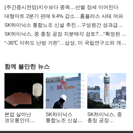
(주간증시전망)지수보다 종목…선별 장세 이어진다
대형마트 2분기 판매 9.4% 감소…홈플러스 사태 여파
SK하이닉스 통합노조 신설 추진…구성원간 성과급
불만 확산
SK하이닉스, 중 충칭 공장 지분매각 검토?…“확정된 바
없어”
“-30℃ 이하도 난방 거뜬”…삼성, 미 국립연구소와 개발
협력
함께 볼만한 뉴스
본업 살아난
SK하이닉스
SK하이닉스, 중
코오롱인더
통합노조 신설
충칭 공장
·HS효성…AI·
추진…구성원간
지분매각
배터리 소재로
성과급 불만 확산
검토?…“확정된