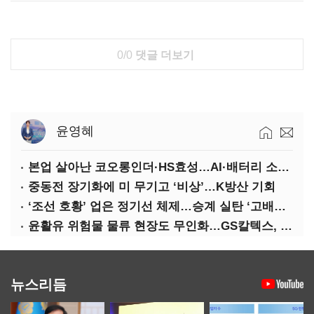
0/0
댓글 더보기
윤영혜
본업 살아난 코오롱인더·HS효성…AI·배터리 소재로 보폭 확대
중동전 장기화에 미 무기고 ‘비상’…K방산 기회
‘조선 호황’ 업은 정기선 체제…승계 실탄 ‘고배당’ 주목
윤활유 위험물 물류 현장도 무인화…GS칼텍스, 디지털 전환 가속
뉴스리듬