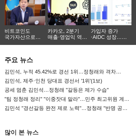
비트코인도
카카오, 2분기
가입자 증가
국가자산으로…'
매출·영업익 역대
·AIDC 성장…
보관·평가·처분'
최대…에이전트
SKT 2분기 성장
기준은 숙제
AI 수익화 관건
본궤도
주요 뉴스
김민석, 누적 45.42%로 경선 1위…정청래와 격차
0.86%p(2보)
김민석, 제주·인천 당대표 경선서 '1위'(1보)
공세 멈춘 김민석…정청래 "갈등은 제가 수습"
"팀 정청래 정리" "이중잣대 말라"…민주 최고위원 계파
다툼 격화
김민석 "경선갈등 완전 제로 노력"…정청래 "반명 공세
사과부터"
많이 본 뉴스