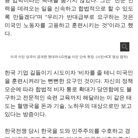
용 압박이라는 속내를 숨기지 않았다
. 그는
“
전문 인
력을 데려오는 일을 신속하고 합법적으로 할 수 있도
록 만들겠다
”
며
“
우리가 반대급부로 요구하는 것은
미국인 노동자를 고용하고 훈련시키는 것
”
이라고 했
다
.
미국 이민 당국이 공개한 현대차-LG엔솔 이민 단속 현장. (사진=ICE 영상 캡처)
한국 기업 길들이기 시도이자
‘
비자를 줄 테니 미국인
을 훈련시켜라
’
는 뻔뻔한 요구인 것이다
.
자신의 정책
모순에 따라 합법적 비자 통로 확대가 당연함에도 불
구하고 전문적인 숙련 교육까지 해달라는 이 같은 태
도는 혈맹국을 돈과 기술
,
노하우의 대상으로만 보고
있다는 방증이다.
한국전쟁 당시 한국을 도와 민주주의를 수호하고 경