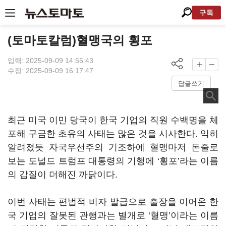
구독
(토마토칼럼)혈맹국의 횡포
입력: 2025-09-09 14:55:43
수정: 2025-09-09 16:17:47
답글쓰기
최근 미국 이민 당국이 한국 기업의 직원 수백명을 체
포해 구금한 초유의 사태는 많은 것을 시사한다
.
익히
알려졌듯 자국우선주의 기조하에 혈맹마저 돈줄로
보는 도널드 트럼프 대통령의 기행에
‘
횡포
’
라는 이름
의 갑질이 더해진 까닭이다
.
이번 사태는 편법적 비자 발급으로 출장을 이어온 한
국 기업의 잘못된 관행과는 별개로
‘
혈맹
’이라는 이름