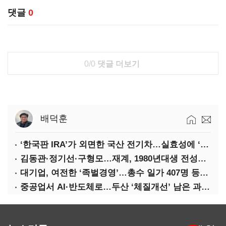
댓글
0
0/0
댓글 더보기
배덕훈
‘한국판 IRA’가 외면한 국산 전기차…실효성에 ‘의문’
김동관·정기선·구형모…재계, 1980년대생 전성시대
대기업, 여전한 ‘족벌경영’…총수 일가 407명 등기임원
중공업서 AI·반도체로…두산 ‘체질개선’ 남은 과제는