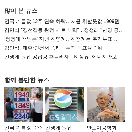
많이 본 뉴스
전국 기름값 12주 연속 하락…서울 휘발윳값 1909원
김민석 "경선갈등 완전 제로 노력"…정청래 "반명 공세
사과부터"
'정청래 책임론' 꺼낸 친명계…친청계는 추가투표
때리기
김민석, 제주·인천서 승리…누적 득표율 '1위
탈환'(종합)
전쟁에 원유 공급망 흔들리자…K-정유, 에너지안보
핵심으로 재부상
함께 볼만한 뉴스
전국 기름값 12주
전쟁에 원유
반도체공학회