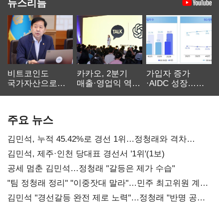
뉴스리듬
비트코인도
카카오, 2분기
가입자 증가
국가자산으로…'
매출·영업익 역대
·AIDC 성장…
보관·평가·처분'
최대…에이전트
SKT 2분기 성장
기준은 숙제
AI 수익화 관건
본궤도
주요 뉴스
김민석, 누적 45.42%로 경선 1위…정청래와 격차
0.86%p(2보)
김민석, 제주·인천 당대표 경선서 '1위'(1보)
공세 멈춘 김민석…정청래 "갈등은 제가 수습"
"팀 정청래 정리" "이중잣대 말라"…민주 최고위원 계파
다툼 격화
김민석 "경선갈등 완전 제로 노력"…정청래 "반명 공세
사과부터"