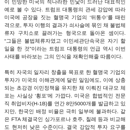
이 민망한
미국의 적나라한 민낯이 드러난 대표적인
예로 볼 수 있다
.
트럼프 대통령의 관세 강압에 따라
미국에 공장을 짓는 혈맹국 기업의
‘
뒤통수
’
를 때린
격으로
,
투자 이행의 결과가 쇠사슬에 묶인 채 불법체
류자 구치소로 끌려가는 형국으로 돌아온 셈이다
.
“
그들은 불법체류자였고 이민세관단속국은 자기 할
일을 한 것
”
이라는 트럼프 대통령의 언급 역시 이번
사태를 바라보는 그의 인식을 재확인해줄 따름이다
.
특히 자국의 일자리 창출을 목표로 한 혈맹국 기업의
투자가 미국의 이해관계에 달린 일임에도, 이에 상충
되는 초강경 이민정책을 유지한 채 이뤄진 대규모 체
포는 사실상
‘
횡포
’
에 가깝다
.
미국은 합법적인 전문
직 취업비자
(H-1B)
를 연간
8
만
5000
개를 발급하고 있
지만
,
한국인 배정 비율은 극히 일부에 불과하다
.
같
은
FTA
체결국인 싱가포르나 호주
,
칠레 등과 비교해
도 현저히 낮은 수준이다
.
결국 강압적 투자 요구를