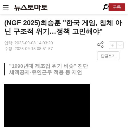
구독
(NGF 2025)최승훈 "한국 게임, 침체 아
닌 구조적 위기…정책 고민해야"
입력: 2025-09-08 14:03:20
수정: 2025-09-15 08:51:57
답글쓰기
"1990년대 제조업 위기 비슷" 진단
세액공제·유연근무 적용 등 제언