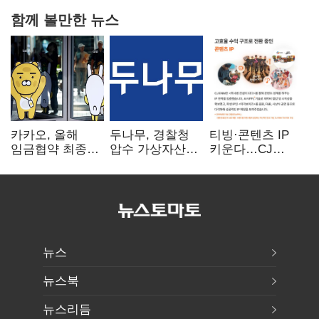
함께 볼만한 뉴스
카카오, 올해
두나무, 경찰청
티빙·콘텐츠 IP
임금협약 최종
압수 가상자산
키운다…CJ
타결…연봉 6.3%
보관 맡는다…
ENM, 하반기
인상·격려금
커스터디 사업
글로벌 확장 가속
300만원
최종 낙찰
뉴스
뉴스북
뉴스리듬