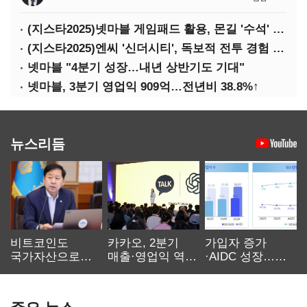
(지스타2025)넷마블 게임패드 활용, 몬길 '수석' 7대죄 '차석'
(지스타2025)엔씨 '신더시티', 독보적 전투 경험 필요
넷마블 "4분기 성장…내년 상반기도 기대"
넷마블, 3분기 영업익 909억…전년비 38.8%↑
뉴스리듬
비트코인도
카카오, 2분기
가입자 증가
국가자산으로…'
매출·영업익 역대
·AIDC 성장…
보관·평가·처분'
최대…에이전트
SKT 2분기 성장
기준은 숙제
AI 수익화 관건
본궤도