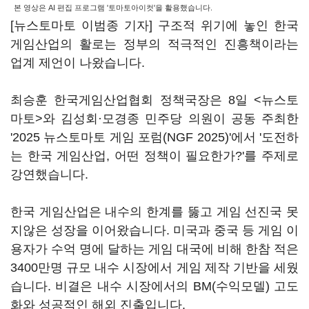
본 영상은 AI 편집 프로그램 '토마토아이컷'을 활용했습니다.
[뉴스토마토 이범종 기자] 구조적 위기에 놓인 한국
게임산업의 활로는 정부의 적극적인 진흥책이라는
업계 제언이 나왔습니다.
최승훈 한국게임산업협회 정책국장은 8일 <뉴스토
마토>와 김성회·모경종 민주당 의원이 공동 주최한
'2025 뉴스토마토 게임 포럼(NGF 2025)'에서 '도전하
는 한국 게임산업, 어떤 정책이 필요한가?'를 주제로
강연했습니다.
한국 게임산업은 내수의 한계를 뚫고 게임 선진국 못
지않은 성장을 이어왔습니다. 미국과 중국 등 게임 이
용자가 수억 명에 달하는 게임 대국에 비해 한참 적은
3400만명 규모 내수 시장에서 게임 제작 기반을 세웠
습니다. 비결은 내수 시장에서의 BM(수익모델) 고도
화와 성공적인 해외 진출입니다.