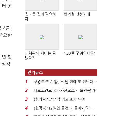
이터 공
집다운 집이 필요하
편의점 전성시대
다
정보를)
 중요한
영화관의 시대는 끝
"CD로 구워오세요"
이면 현
났다?
 성장·
인기뉴스
1
구광모-젠슨 황, 두 달 만에 또 만난다…
로봇·AI 등 논...
2
비트코인도 국가자산으로…'보관·평가·
처분' 기준은 ...
3
(현장+)"팔 생각 접고 호가 높여
요"…'덜 똘똘한 한 채' 20...
4
(현장+)"12일엔 물건 다 들어와요"…
빈 매대 채우며 문 연 ...