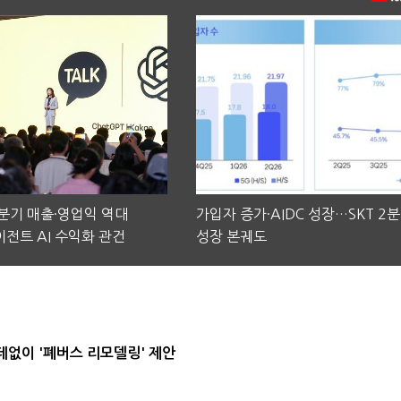
2분기 매출·영업익 역대
가입자 증가·AIDC 성장…SKT 2
전트 AI 수익화 관건
성장 본궤도
데없이 '폐버스 리모델링' 제안