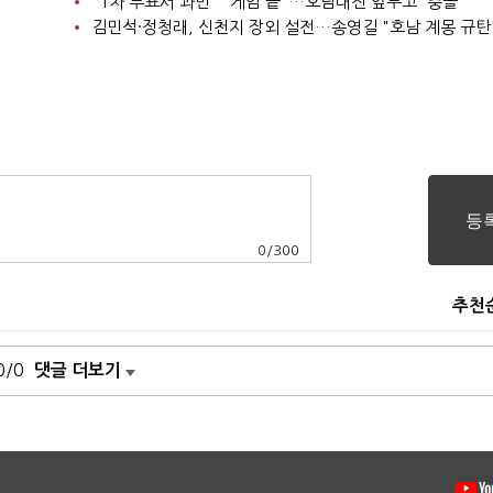
"1차 투표서 과반" "게임 끝"…호남대전 앞두고 '충돌'
김민석·정청래, 신천지 장외 설전…송영길 "호남 계몽 규탄
0
/
300
추천
0/0
댓글 더보기