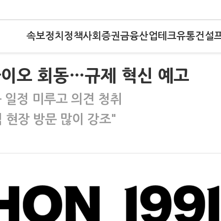
속보
정치
정책
사회
증권
금융
산업
테크
유통
건설
 바이오 회동…규제 혁신 예고
 일정 미루고 의견 청취
 현장 방문 많이 강조"