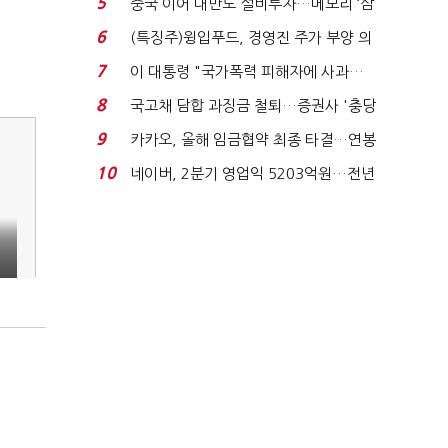
5
중국 이어 대만도 설비투자…메모리 ‘삼
국전쟁’
6
(특징주)윙입푸드, 경영진 주가 부양 의
지에 상한가...
7
이 대통령 "국가폭력 피해자에 사과…
적극적 조사로 진...
8
국고채 담합 과징금 철퇴…증권사 '충당
금 폭탄' 우려...
9
카카오, 올해 임금협약 최종 타결…연봉
6.3% 인상·격려...
10
네이버, 2분기 영업익 5203억원…전년
비 0.2% 감소...