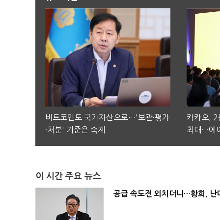
비트코인도 국가자산으로…'보관·평가
카카오, 
·처분' 기준은 숙제
최대…에이
이 시간 주요 뉴스
공급 속도전 외치더니…황희, 난