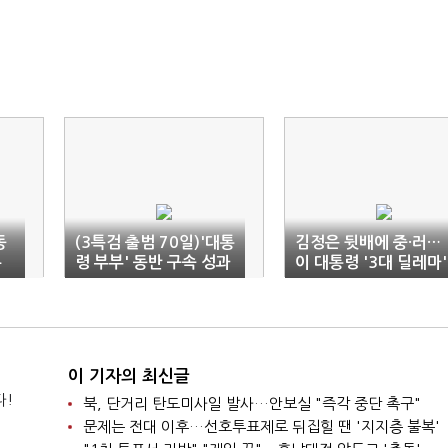
동
(3특검 출범 70일)'대통
김정은 뒷배에 중·러…
우
령 부부' 동반 구속 성과
이 대통령 '3대 딜레마'
이 기자의 최신글
다!
북, 단거리 탄도미사일 발사…안보실 "즉각 중단 촉구"
문제는 전대 이후…선호투표제로 뒤집힐 땐 '지지층 불복'