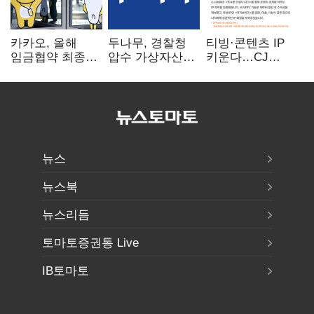
카카오, 올해
두나무, 경찰청
티빙·콘텐츠 IP
임금협약 최종
압수 가상자산
키운다…CJ
타결…연봉 6.3%
보관 맡는다…
ENM, 하반기
인상·격려금
커스터디 사업
글로벌 확장 가속
300만원
최종 낙찰
뉴스
뉴스북
뉴스리듬
토마토증권통 Live
IB토마토