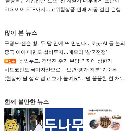
'금융복합기업집단' 토스, 전 계열사 내부통제 표준화
ELS 이어 ETF까지…고위험상품 판매 제동 걸린 은행
많이 본 뉴스
구광모-젠슨 황, 두 달 만에 또 만난다…로봇·AI 등 논의
중국 이어 대만도 설비투자…메모리 ‘삼국전쟁’
윙입푸드, 경영진 주가 부양 의지에 상한가
비트코인도 국가자산으로…'보관·평가·처분' 기준은
숙제
(현장+)"팔 생각 접고 호가 높여요"…'덜 똘똘한 한 채'
20억 키맞추기
함께 볼만한 뉴스