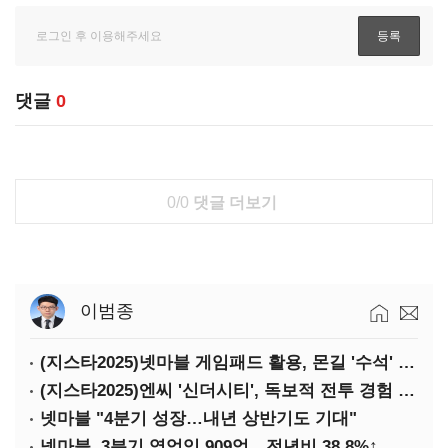
댓글
0
0/0
댓글 더보기
이범종
(지스타2025)넷마블 게임패드 활용, 몬길 '수석' 7대죄 '차석'
(지스타2025)엔씨 '신더시티', 독보적 전투 경험 필요
넷마블 "4분기 성장…내년 상반기도 기대"
넷마블, 3분기 영업익 909억…전년비 38.8%↑