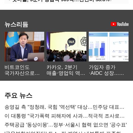
뉴스리듬
비트코인도
카카오, 2분기
가입자 증가
국가자산으로…'
매출·영업익 역대
·AIDC 성장…
보관·평가·처분'
최대…에이전트
SKT 2분기 성장
기준은 숙제
AI 수익화 관건
본궤도
주요 뉴스
송영길 측 "정청래, 국힘 '역선택' 대상…민주당 대표로
총선 지휘 못해"
이 대통령 "국가폭력 피해자에 사과…적극적 조사로
진실 밝혀야"
주택공급 '동상이몽'…정부·서울시 협력 없으면 '공수표'