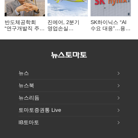
반도체공학회
진에어, 2분기
SK하이닉스 “AI
“연구개발직 주
영업손실
수요 대응”…용인
52시간제
731억…유가
·청주 팹에 54조
개선해야”
상승 여파
투자
뉴스
뉴스북
뉴스리듬
토마토증권통 Live
IB토마토