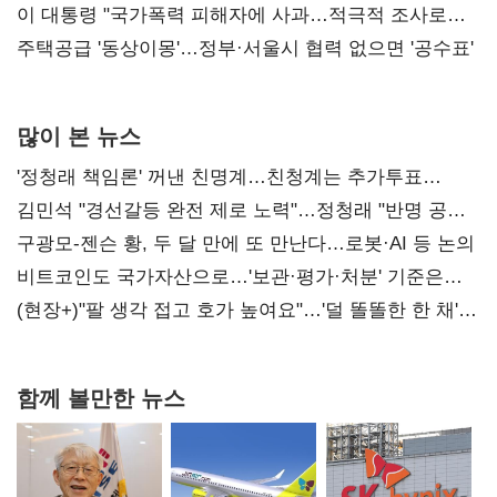
총선 지휘 못해"
이 대통령 "국가폭력 피해자에 사과…적극적 조사로
진실 밝혀야"
주택공급 '동상이몽'…정부·서울시 협력 없으면 '공수표'
많이 본 뉴스
'정청래 책임론' 꺼낸 친명계…친청계는 추가투표
때리기
김민석 "경선갈등 완전 제로 노력"…정청래 "반명 공세
사과부터"
구광모-젠슨 황, 두 달 만에 또 만난다…로봇·AI 등 논의
비트코인도 국가자산으로…'보관·평가·처분' 기준은
숙제
(현장+)"팔 생각 접고 호가 높여요"…'덜 똘똘한 한 채'
20억 키맞추기
함께 볼만한 뉴스