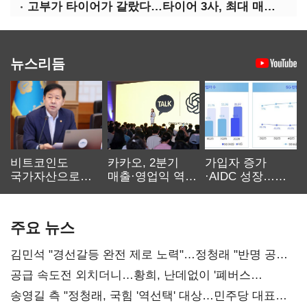
고부가 타이어가 갈랐다…타이어 3사, 최대 매출에도 영업익 희비
뉴스리듬
비트코인도
카카오, 2분기
가입자 증가
국가자산으로…'
매출·영업익 역대
·AIDC 성장…
보관·평가·처분'
최대…에이전트
SKT 2분기 성장
기준은 숙제
AI 수익화 관건
본궤도
주요 뉴스
김민석 "경선갈등 완전 제로 노력"…정청래 "반명 공세
사과부터"
공급 속도전 외치더니…황희, 난데없이 '폐버스
리모델링' 제안
송영길 측 "정청래, 국힘 '역선택' 대상…민주당 대표로