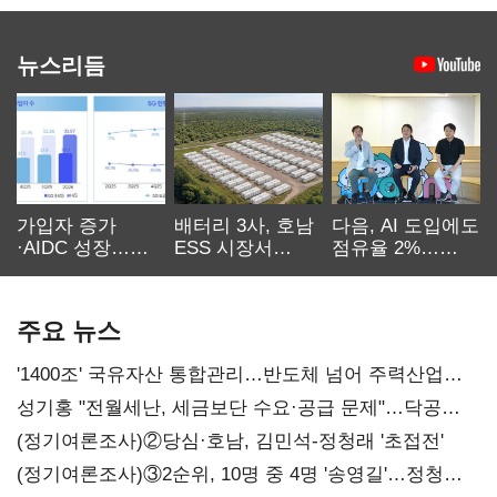
뉴스리듬
가입자 증가
배터리 3사, 호남
다음, AI 도입에도
·AIDC 성장…
ESS 시장서
점유율 2%…
SKT 2분기 성장
‘격돌’
에이전트
본궤도
차별화가 관건
주요 뉴스
'1400조' 국유자산 통합관리…반도체 넘어 주력산업
구조혁신
성기홍 "전월세난, 세금보단 수요·공급 문제"…닥공
시사
(정기여론조사)②당심·호남, 김민석-정청래 '초접전'
(정기여론조사)③2순위, 10명 중 4명 '송영길'…정청래