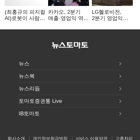
(최홍규의 피지컬
카카오, 2분기
LG헬로비전,
AI)로봇이 사람을
매출·영업익 역대
2분기 영업익
먹여 살린다,
최대…에이전트
30억…
그런데 언제
AI 수익화 관건
방송침체에
먹여야 할지는
교육용 단말
모른다
시장도 축소
뉴스
뉴스북
뉴스리듬
토마토증권통 Live
IB토마토
회사소개
개인정보취급방침
서비스 이용약관
고충처리