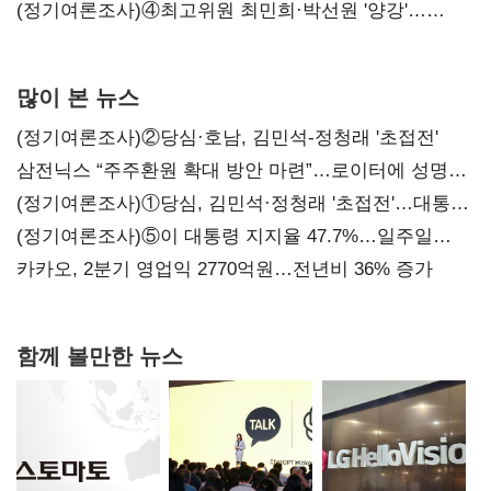
'한 자릿수'
(정기여론조사)④최고위원 최민희·박선원 '양강'…
서미화·이성윤·임미애 뒤이어
많이 본 뉴스
(정기여론조사)②당심·호남, 김민석-정청래 '초접전'
삼전닉스 “주주환원 확대 방안 마련”…로이터에 성명
보내
(정기여론조사)①당심, 김민석·정청래 '초접전'…대통령
지지도 '50% 아래로'(종합)
(정기여론조사)⑤이 대통령 지지율 47.7%…일주일
만에 다시 40%대
카카오, 2분기 영업익 2770억원…전년비 36% 증가
함께 볼만한 뉴스