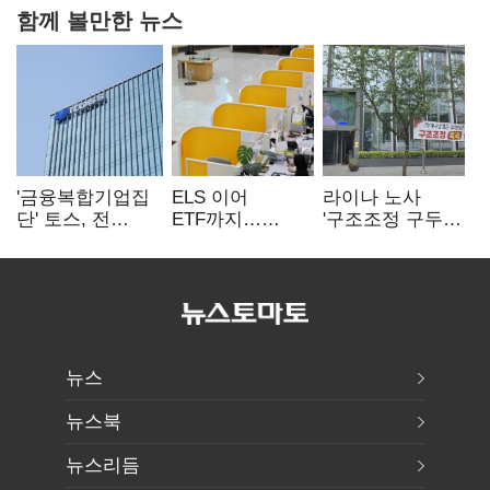
함께 볼만한 뉴스
'금융복합기업집
ELS 이어
라이나 노사
단' 토스, 전
ETF까지…
'구조조정 구두
계열사 내부통제
고위험상품 판매
합의안' 도출
표준화
제동 걸린 은행
뉴스
뉴스북
뉴스리듬