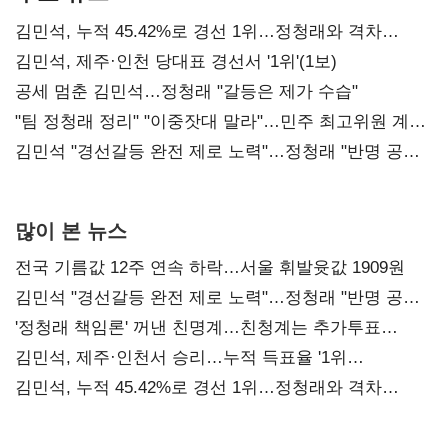
김민석, 누적 45.42%로 경선 1위…정청래와 격차
0.86%p(2보)
김민석, 제주·인천 당대표 경선서 '1위'(1보)
공세 멈춘 김민석…정청래 "갈등은 제가 수습"
"팀 정청래 정리" "이중잣대 말라"…민주 최고위원 계파
다툼 격화
김민석 "경선갈등 완전 제로 노력"…정청래 "반명 공세
사과부터"
많이 본 뉴스
전국 기름값 12주 연속 하락…서울 휘발윳값 1909원
김민석 "경선갈등 완전 제로 노력"…정청래 "반명 공세
사과부터"
'정청래 책임론' 꺼낸 친명계…친청계는 추가투표
때리기
김민석, 제주·인천서 승리…누적 득표율 '1위
탈환'(종합)
김민석, 누적 45.42%로 경선 1위…정청래와 격차
0.86%p(2보)