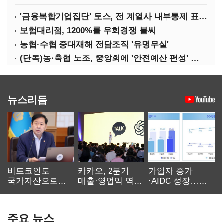
'금융복합기업집단' 토스, 전 계열사 내부통제 표준화
보험대리점, 1200%룰 우회경쟁 불씨
농협·수협 중대재해 전담조직 '유명무실'
(단독)농·축협 노조, 중앙회에 '안전예산 편성' 요구
뉴스리듬
비트코인도
카카오, 2분기
가입자 증가
국가자산으로…'
매출·영업익 역대
·AIDC 성장…
보관·평가·처분'
최대…에이전트
SKT 2분기 성장
기준은 숙제
AI 수익화 관건
본궤도
주요 뉴스