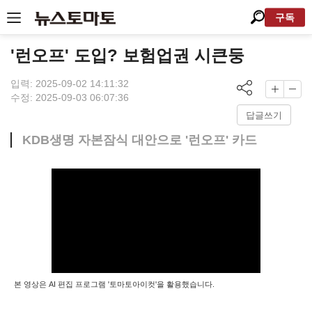
구독
'런오프' 도입? 보험업권 시큰둥
입력: 2025-09-02 14:11:32
수정: 2025-09-03 06:07:36
답글쓰기
KDB생명 자본잠식 대안으로 '런오프' 카드
본 영상은 AI 편집 프로그램 '토마토아이컷'을 활용했습니다.