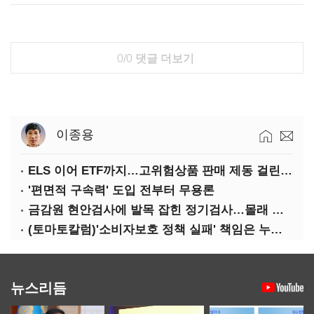
0/0
댓글 더보기
이종용
ELS 이어 ETF까지…고위험상품 판매 제동 걸린 은행
'편면적 구속력' 도입 전부터 무용론
금감원 현안검사에 발목 잡힌 정기검사…몰래 웃는 금융권
(토마토칼럼)'소비자보호 정책 실패' 책임은 누가 지나
뉴스리듬