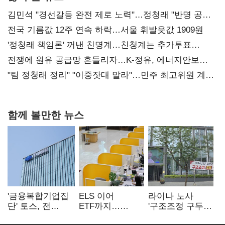
김민석 "경선갈등 완전 제로 노력"…정청래 "반명 공세
사과부터"
전국 기름값 12주 연속 하락…서울 휘발윳값 1909원
'정청래 책임론' 꺼낸 친명계…친청계는 추가투표
때리기
전쟁에 원유 공급망 흔들리자…K-정유, 에너지안보
핵심으로 재부상
"팀 정청래 정리" "이중잣대 말라"…민주 최고위원 계파
다툼 격화
함께 볼만한 뉴스
'금융복합기업집
ELS 이어
라이나 노사
단' 토스, 전
ETF까지…
'구조조정 구두
계열사 내부통제
고위험상품 판매
합의안' 도출