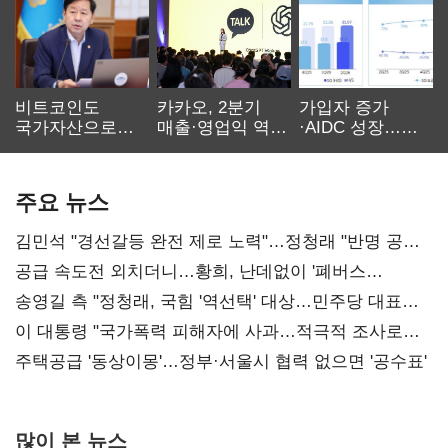
비트코인도
카카오, 2분기
가입자 증가
국가자산으로…'
매출·영업익 역대
·AIDC 성장…
보관·평가·처분'
최대…에이전트
SKT 2분기 성장
기준은 숙제
AI 수익화 관건
본궤도
주요 뉴스
김민석 "경선갈등 완전 제로 노력"…정청래 "반명 공세
사과부터"
공급 속도전 외치더니…황희, 난데없이 '폐버스
리모델링' 제안
송영길 측 "정청래, 국힘 '역선택' 대상…민주당 대표로
총선 지휘 못해"
이 대통령 "국가폭력 피해자에 사과…적극적 조사로
진실 밝혀야"
주택공급 '동상이몽'…정부·서울시 협력 없으면 '공수표'
많이 본 뉴스