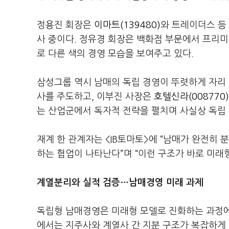
정용진 회장은
이마트(139480)
와 트레이더스 등
사 중이다. 정유경 회장은 백화점 부문에서 프리
로 다른 색의 경영 모습을 보여주고 있다.
삼성그룹 역시 남매의 독립 경영이 뚜렷하게 자리 
사를 주도하고, 이부진 사장은
호텔신라(008770)
는 산업군에서 독자적 전략을 펼치며 사실상 독립 
재계 한 관계자는 <IB토마토>에 “남매가 완전히
하는 협업이 나타난다”며 “이런 구조가 바로 미래
계열분리와 실적 검증…남매경영 미래 과제
독립형 남매경영은 미래형 모델로 진화하는 과정에서
에서는 지주사와 계열사 간 지분 구조가 복잡하게