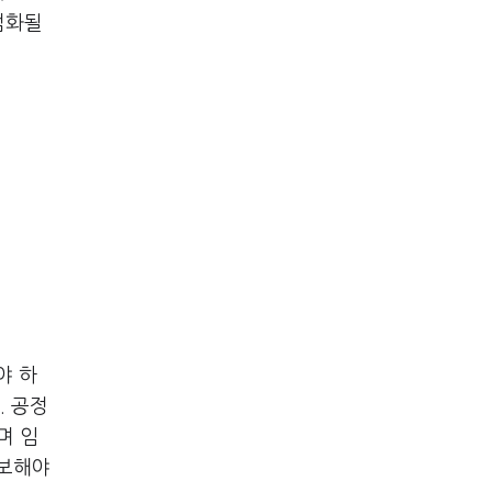
점화될
야 하
. 공정
며 임
확보해야