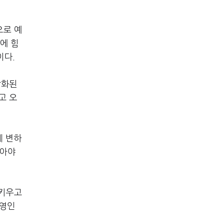
으로 예
에 힘
이다.
각화된
고 오
게 변하
잡아야
 키우고
경영인