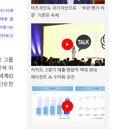
비트코인도 국가자산으로…'보관·평가·처
들이 이제
분' 기준은 숙제
형태로 경
토마토>는
짚어보고
요 그룹
전체 외
카카오, 2분기 매출·영업익 역대 최대…
세계(0
에이전트 AI 수익화 관건
 단순한