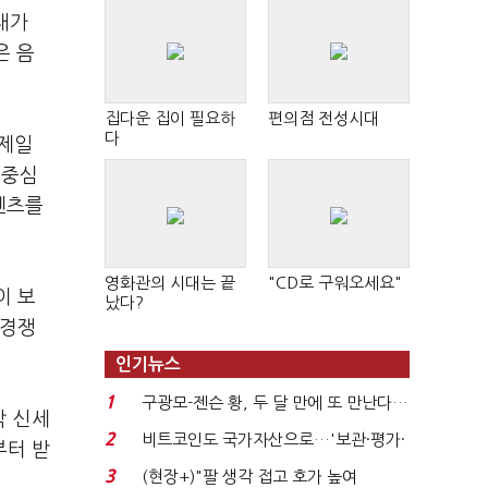
태가
 음
집다운 집이 필요하
편의점 전성시대
다
J제일
 중심
텐츠를
영화관의 시대는 끝
"CD로 구워오세요"
이 보
났다?
 경쟁
인기뉴스
1
구광모-젠슨 황, 두 달 만에 또 만난다…
각 신세
로봇·AI 등 논...
2
비트코인도 국가자산으로…'보관·평가·
부터 받
처분' 기준은 ...
3
(현장+)"팔 생각 접고 호가 높여