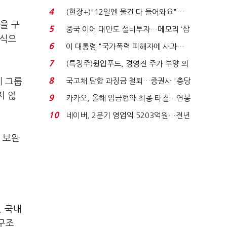
요"…'덜 똘똘한 한 채' 20...
4
(현장+)"12일엔 물건 다 들어와요"…
을 구
빈 매대 채우며 문 연 ...
5
중국 이어 대만도 설비투자…메모리 ‘삼
 식으
국전쟁’
6
이 대통령 "국가폭력 피해자에 사과…
적극적 조사로 진...
7
(특징주)윙입푸드, 경영진 주가 부양 의
지에 상한가...
8
체 그룹
국고채 담합 과징금 철퇴…증권사 '충당
금 폭탄' 우려...
지 않
9
카카오, 올해 임금협약 최종 타결…연봉
6.3% 인상·격려...
10
네이버, 2분기 영업익 5203억원…전년
비 0.2% 감소...
 보완
. 국내
구조