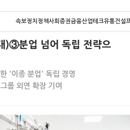
속보
정치
정책
사회
증권
금융
산업
테크
유통
건설
시대)③분업 넘어 독립 전략으
한 '이종 분업' 독립 경영
 그룹 외연 확장 기여