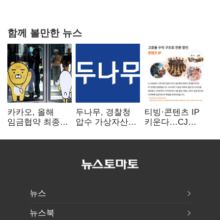
탈환'(종합)
함께 볼만한 뉴스
카카오, 올해
두나무, 경찰청
티빙·콘텐츠 IP
임금협약 최종
압수 가상자산
키운다…CJ
타결…연봉 6.3%
보관 맡는다…
ENM, 하반기
인상·격려금
커스터디 사업
글로벌 확장 가속
300만원
최종 낙찰
뉴스
뉴스북