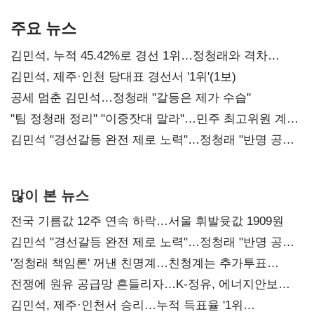
기준은 숙제
AI 수익화 관건
본궤도
주요 뉴스
김민석, 누적 45.42%로 경선 1위…정청래와 격차
0.86%p(2보)
김민석, 제주·인천 당대표 경선서 '1위'(1보)
공세 멈춘 김민석…정청래 "갈등은 제가 수습"
"팀 정청래 정리" "이중잣대 말라"…민주 최고위원 계파
다툼 격화
김민석 "경선갈등 완전 제로 노력"…정청래 "반명 공세
사과부터"
많이 본 뉴스
전국 기름값 12주 연속 하락…서울 휘발윳값 1909원
김민석 "경선갈등 완전 제로 노력"…정청래 "반명 공세
사과부터"
'정청래 책임론' 꺼낸 친명계…친청계는 추가투표
때리기
전쟁에 원유 공급망 흔들리자…K-정유, 에너지안보
핵심으로 재부상
김민석, 제주·인천서 승리…누적 득표율 '1위