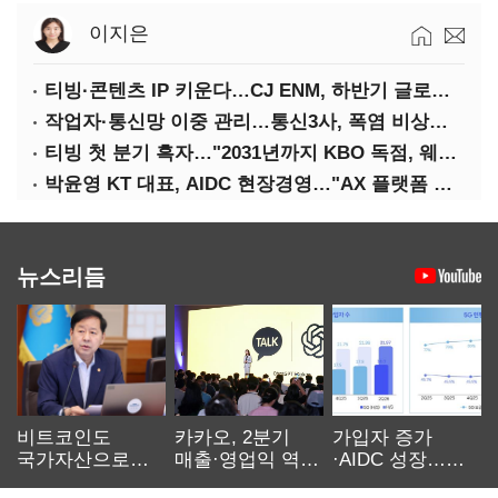
이지은
티빙·콘텐츠 IP 키운다…CJ ENM, 하반기 글로벌 확장 가속
작업자·통신망 이중 관리…통신3사, 폭염 비상대응 돌입
티빙 첫 분기 흑자…"2031년까지 KBO 독점, 웨이브 합병도 속도"
박윤영 KT 대표, AIDC 현장경영…"AX 플랫폼 핵심 인프라로 키운다"
뉴스리듬
비트코인도
카카오, 2분기
가입자 증가
국가자산으로…'
매출·영업익 역대
·AIDC 성장…
보관·평가·처분'
최대…에이전트
SKT 2분기 성장