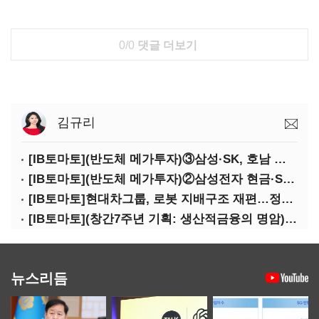
0/0
댓글 더보기
김규리
[IB토마토](반도체 메가투자)③삼성·SK, 호남 동시 출격…인력·협력사 쟁탈전
[IB토마토](반도체 메가투자)②삼성전자 현금·SDI 차입…엇갈린 2655조 투자체력
[IB토마토]현대차그룹, 로봇 지배구조 재편…정의선 1245억 추가 투입 유력
[IB토마토](창간7주년 기획: 생산적금융의 명암)③선택받은 산업, 커진 자금격차
뉴스리듬