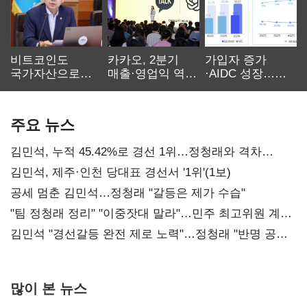
비트코인도
카카오, 2분기
가입자 증가
국가자산으로…'
매출·영업익 역대
·AIDC 성장…
보관·평가·처분'
최대…에이전트
SKT 2분기 성장
기준은 숙제
AI 수익화 관건
본궤도
주요 뉴스
김민석, 누적 45.42%로 경선 1위…정청래와 격차
0.86%p(2보)
김민석, 제주·인천 당대표 경선서 '1위'(1보)
공세 멈춘 김민석…정청래 "갈등은 제가 수습"
"팀 정청래 정리" "이중잣대 말라"…민주 최고위원 계파
다툼 격화
김민석 "경선갈등 완전 제로 노력"…정청래 "반명 공세
사과부터"
많이 본 뉴스