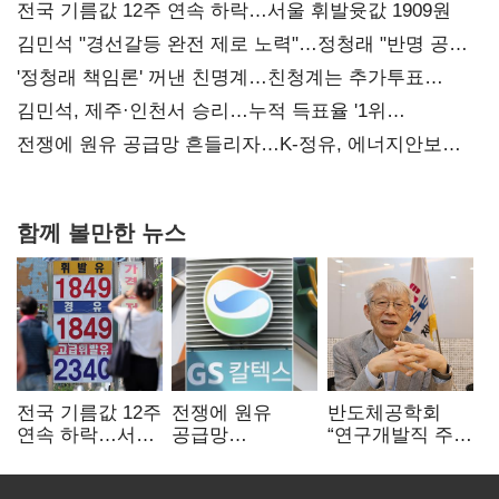
전국 기름값 12주 연속 하락…서울 휘발윳값 1909원
김민석 "경선갈등 완전 제로 노력"…정청래 "반명 공세
사과부터"
'정청래 책임론' 꺼낸 친명계…친청계는 추가투표
때리기
김민석, 제주·인천서 승리…누적 득표율 '1위
탈환'(종합)
전쟁에 원유 공급망 흔들리자…K-정유, 에너지안보
핵심으로 재부상
함께 볼만한 뉴스
전국 기름값 12주
전쟁에 원유
반도체공학회
연속 하락…서울
공급망
“연구개발직 주
휘발윳값 1909원
흔들리자…K-
52시간제
정유, 에너지안보
개선해야”