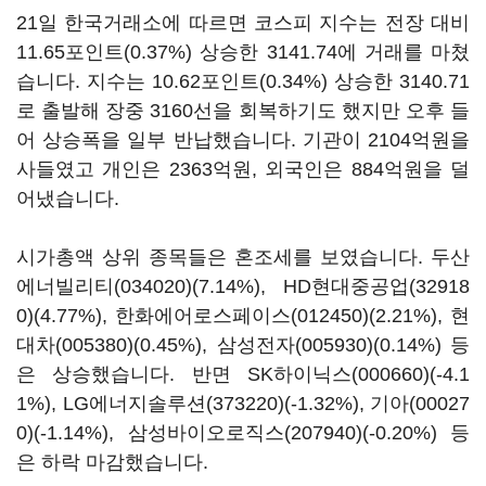
21일 한국거래소에 따르면 코스피 지수는 전장 대비
11.65포인트(0.37%) 상승한 3141.74에 거래를 마쳤
습니다. 지수는 10.62포인트(0.34%) 상승한 3140.71
로 출발해 장중 3160선을 회복하기도 했지만 오후 들
어 상승폭을 일부 반납했습니다. 기관이 2104억원을
사들였고 개인은 2363억원, 외국인은 884억원을 덜
어냈습니다.
시가총액 상위 종목들은 혼조세를 보였습니다.
두산
에너빌리티(034020)
(7.14%),
HD현대중공업(32918
0)
(4.77%),
한화에어로스페이스(012450)
(2.21%),
현
대차(005380)
(0.45%),
삼성전자(005930)
(0.14%) 등
은 상승했습니다. 반면
SK하이닉스(000660)
(-4.1
1%),
LG에너지솔루션(373220)
(-1.32%),
기아(00027
0)
(-1.14%),
삼성바이오로직스(207940)
(-0.20%) 등
은 하락 마감했습니다.