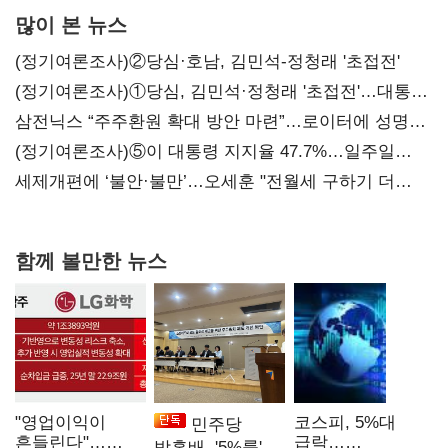
많이 본 뉴스
(정기여론조사)②당심·호남, 김민석-정청래 '초접전'
(정기여론조사)①당심, 김민석·정청래 '초접전'…대통령
지지도 '50% 아래로'(종합)
삼전닉스 “주주환원 확대 방안 마련”…로이터에 성명
보내
(정기여론조사)⑤이 대통령 지지율 47.7%…일주일
만에 다시 40%대
세제개편에 ‘불안·불만’…오세훈 "전월세 구하기 더
힘들어질 것"
함께 볼만한 뉴스
"영업이익이
코스피, 5%대
민주당
흔들린다"…
급락…
박홍배, '5%룰'