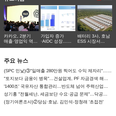
카카오, 2분기
가입자 증가
배터리 3사, 호남
매출·영업익 역대
·AIDC 성장…
ESS 시장서
최대…에이전트
SKT 2분기 성장
‘격돌’
AI 수익화 관건
본궤도
주요 뉴스
(SPC 민낯)③"일매출 280만원 찍어도 수익 제자리"…
점주 울리는 '상시 할인'
"토지보다 금융이 병목"…건설업계, PF 자금경색 해소
목소리
'1400조' 국유자산 통합관리…반도체 넘어 주력산업
구조혁신
성기홍 "전월세난, 세금보단 수요·공급 문제"…닥공
시사
(정기여론조사)②당심·호남, 김민석-정청래 '초접전'