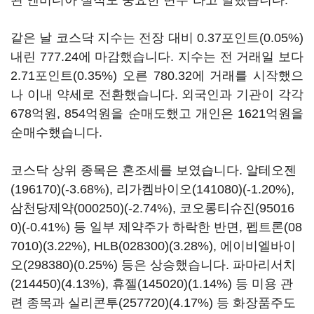
된 엔비디아 실적도 중요한 변수"라고 말했습니다.
같은 날 코스닥 지수는 전장 대비 0.37포인트(0.05%)
내린 777.24에 마감했습니다. 지수는 전 거래일 보다
2.71포인트(0.35%) 오른 780.32에 거래를 시작했으
나 이내 약세로 전환했습니다. 외국인과 기관이 각각
678억원, 854억원을 순매도했고 개인은 1621억원을
순매수했습니다.
코스닥 상위 종목은 혼조세를 보였습니다.
알테오젠
(196170)
(-3.68%),
리가켐바이오(141080)
(-1.20%),
삼천당제약(000250)
(-2.74%),
코오롱티슈진(95016
0)
(-0.41%) 등 일부 제약주가 하락한 반면,
펩트론(08
7010)
(3.22%),
HLB(028300)
(3.28%),
에이비엘바이
오(298380)
(0.25%) 등은 상승했습니다.
파마리서치
(214450)
(4.13%),
휴젤(145020)
(1.14%) 등 미용 관
련 종목과
실리콘투(257720)
(4.17%) 등 화장품주도