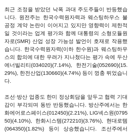
최근 조정을 받았던 낙폭 과대 주도주들이 반등했습
니다. 원전주는 한국수력원자력과 웨스팅하우스 불
공정 계약 논란이 이어지고 있지만 영향력이 제한적
일 것이라는 업계 평가와 함께 대통령의 소형모듈원
자로(SMR) 산업 성장 가능성 발언이 호재로 작용했
습니다. 한국수력원자력(이하 한수원)과 웨스팅하우
스의 합의에 대한 우려가 지나쳤다는 평가 속에
두산
에너빌리티(034020)
(7.14%),
한전기술(052690)
(15.
29%),
한전산업(130660)
(4.74%) 등이 껑충 뛰었습니
다.
조선·방산 업종도 한미 정상회담을 앞두고 협력 기대
감이 부각되며 동반 반등했습니다. 방산주에서는
한
화에어로스페이스(012450)
(2.21%),
LIG넥스원(0795
50)
(4.10%),
한화시스템(272210)
(3.76%),
현대로템
(064350)
(1.82%) 등이 상승했습니다. 조선주에서