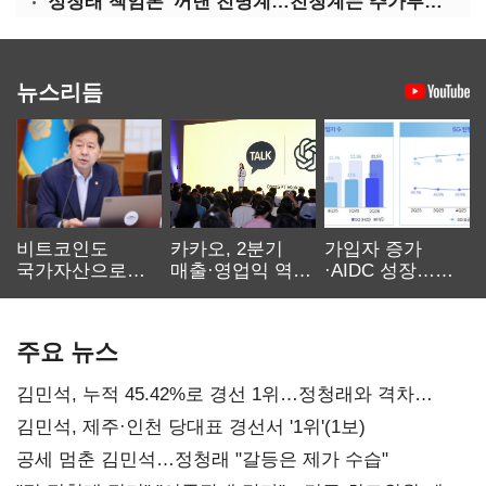
'정청래 책임론' 꺼낸 친명계…친청계는 추가투표 때리기
뉴스리듬
비트코인도
카카오, 2분기
가입자 증가
국가자산으로…'
매출·영업익 역대
·AIDC 성장…
보관·평가·처분'
최대…에이전트
SKT 2분기 성장
기준은 숙제
AI 수익화 관건
본궤도
주요 뉴스
김민석, 누적 45.42%로 경선 1위…정청래와 격차
0.86%p(2보)
김민석, 제주·인천 당대표 경선서 '1위'(1보)
공세 멈춘 김민석…정청래 "갈등은 제가 수습"