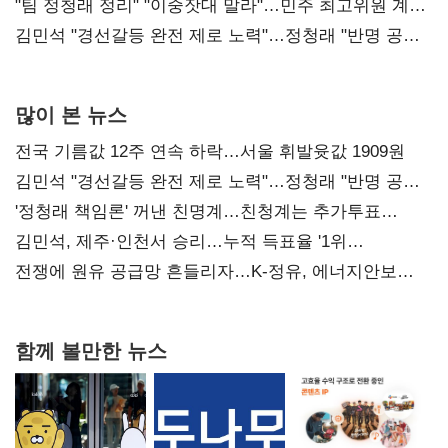
"팀 정청래 정리" "이중잣대 말라"…민주 최고위원 계파
다툼 격화
김민석 "경선갈등 완전 제로 노력"…정청래 "반명 공세
사과부터"
많이 본 뉴스
전국 기름값 12주 연속 하락…서울 휘발윳값 1909원
김민석 "경선갈등 완전 제로 노력"…정청래 "반명 공세
사과부터"
'정청래 책임론' 꺼낸 친명계…친청계는 추가투표
때리기
김민석, 제주·인천서 승리…누적 득표율 '1위
탈환'(종합)
전쟁에 원유 공급망 흔들리자…K-정유, 에너지안보
핵심으로 재부상
함께 볼만한 뉴스