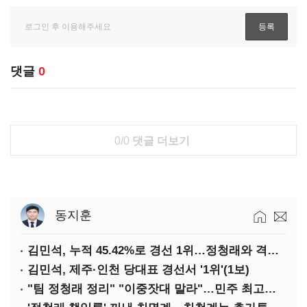
댓글
0
0/0
댓글 더보기
동지훈
김민석, 누적 45.42%로 경선 1위…정청래와 격차 0.86%p(2보)
김민석, 제주·인천 당대표 경선서 '1위'(1보)
"팀 정청래 정리" "이중잣대 말라"…민주 최고위원 계파 다툼 격화