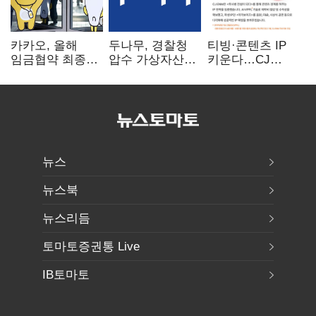
카카오, 올해
두나무, 경찰청
티빙·콘텐츠 IP
임금협약 최종
압수 가상자산
키운다…CJ
타결…연봉 6.3%
보관 맡는다…
ENM, 하반기
인상·격려금
커스터디 사업
글로벌 확장 가속
300만원
최종 낙찰
뉴스
뉴스북
뉴스리듬
토마토증권통 Live
IB토마토