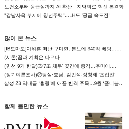
보건소부터 응급실까지 AI 확산…지역의료 혁신 본격화
"강남사옥 부지에 청년주택"…LH도 '공급 속도전'
많이 본 뉴스
[IB토마토]아워홈 떠난 구미현, 본느에 340억 베팅…
가족 지배체제 구축
(시론)꿈과 계획은 다르다
(민선 9기 한달)③'7조 채무' 곳간에 충격…추미애,
20년만에 '비상재정' 선언 승부수
(정기여론조사)②당심·호남, 김민석-정청래 '초접전'
삼성 Z8 역대급 ‘흥행’에 애플 반격 주목…9월 ‘폴더블
대전’
함께 볼만한 뉴스