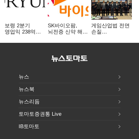
보령 2분기
SK바이오팜,
게임산업법 전면
영업익 238억…
뇌전증 신약 해외
손질
전년 대비 6.2%↓
흥행 발판…
공감대…"낡은
차세대 신약 개발
규제 걷고
속도
안전장치 촘촘히
해야"
뉴스
뉴스북
뉴스리듬
토마토증권통 Live
IB토마토