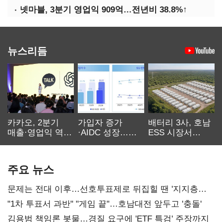
넷마블, 3분기 영업익 909억…전년비 38.8%↑
뉴스리듬
카카오, 2분기
가입자 증가
배터리 3사, 호남
매출·영업익 역대
·AIDC 성장…
ESS 시장서
최대…에이전트
SKT 2분기 성장
‘격돌’
AI 수익화 관건
본궤도
주요 뉴스
문제는 전대 이후…선호투표제로 뒤집힐 땐 '지지층
불복'
"1차 투표서 과반" "게임 끝"…호남대전 앞두고 '충돌'
김용범 책임론 봇물…경질 요구에 'ETF 특검' 주장까지