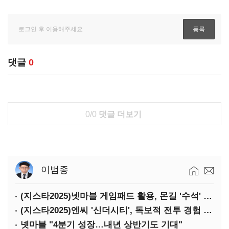
댓글
0
0/0
댓글 더보기
이범종
(지스타2025)넷마블 게임패드 활용, 몬길 '수석' 7대죄 '차석'
(지스타2025)엔씨 '신더시티', 독보적 전투 경험 필요
넷마블 "4분기 성장…내년 상반기도 기대"