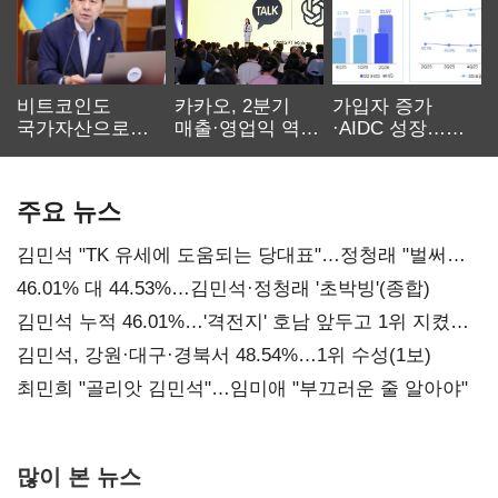
비트코인도
카카오, 2분기
가입자 증가
국가자산으로…'
매출·영업익 역대
·AIDC 성장…
보관·평가·처분'
최대…에이전트
SKT 2분기 성장
기준은 숙제
AI 수익화 관건
본궤도
주요 뉴스
김민석 "TK 유세에 도움되는 당대표"…정청래 "벌써
대표된 양 당직 배분"
46.01% 대 44.53%…김민석·정청래 '초박빙'(종합)
김민석 누적 46.01%…'격전지' 호남 앞두고 1위 지켰다
(2보)
김민석, 강원·대구·경북서 48.54%…1위 수성(1보)
최민희 "골리앗 김민석"…임미애 "부끄러운 줄 알아야"
많이 본 뉴스