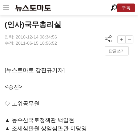
구독
(인사)국무총리실
입력: 2010-12-14 08:34:56
수정: 2011-06-15 18:56:52
답글쓰기
[뉴스토마토 강진규기자]
<승진>
◇ 고위공무원
▲ 농수산국토정책관 백일현
▲ 조세심판원 상임심판관 이당영