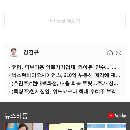
0/0
댓글 더보기
강진규
휴럼, 피부미용 의료기기업체 '와이유' 인수..."바이오 헬스케어 사업 확장"
넥스턴바이오사이언스, 210억 부동산 매각해 재무구조 개선
(추천주)"현대백화점, 매출 회복 뚜렷…주가 상승여력 충분"
(특징주)한세실업, 위드코로나 최대 수혜주 부각…5.74%↑
뉴스리듬