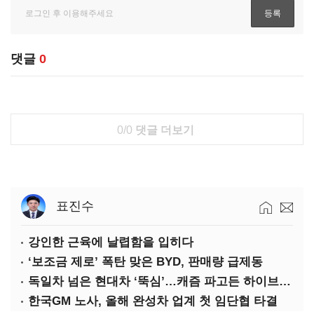
댓글
0
0/0
댓글 더보기
표진수
강인한 근육에 날렵함을 입히다
‘보조금 제로’ 폭탄 맞은 BYD, 판매량 급제동
독일차 넘은 현대차 ‘뚝심’…캐즘 파고든 하이브리드 역전극
한국GM 노사, 올해 완성차 업계 첫 임단협 타결