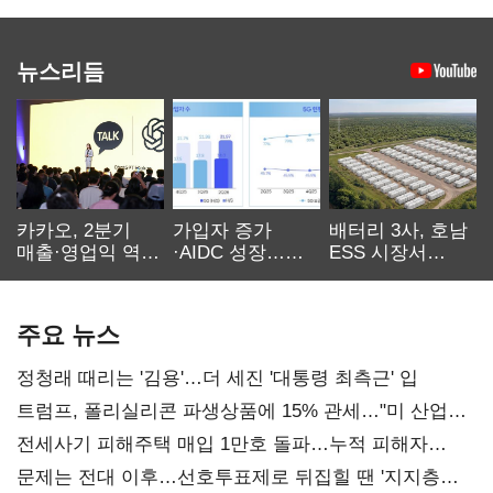
뉴스리듬
카카오, 2분기
가입자 증가
배터리 3사, 호남
매출·영업익 역대
·AIDC 성장…
ESS 시장서
최대…에이전트
SKT 2분기 성장
‘격돌’
AI 수익화 관건
본궤도
주요 뉴스
정청래 때리는 '김용'…더 세진 '대통령 최측근' 입
트럼프, 폴리실리콘 파생상품에 15% 관세…"미 산업
재건"
전세사기 피해주택 매입 1만호 돌파…누적 피해자
4만278명
문제는 전대 이후…선호투표제로 뒤집힐 땐 '지지층