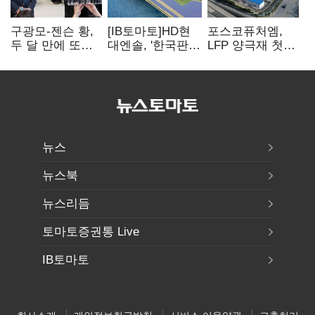
구광모-젠슨 황,
[IB토마토]HD현
포스코퓨처엠,
두 달 만에 또
대엔솔, '한국판
LFP 양극재 첫
만난다…로봇·AI
IRA' 수혜 부상…
대규모 공급…
등 논의
세액공제 선택이
ESS 시장 공략
변수
뉴스
뉴스북
뉴스리듬
토마토증권통 Live
IB토마토