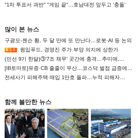
불복'
"1차 투표서 과반" "게임 끝"…호남대전 앞두고 '충돌'
많이 본 뉴스
구광모-젠슨 황, 두 달 만에 또 만난다…로봇·AI 등 논의
윙입푸드, 경영진 주가 부양 의지에 상한가
(민선 9기 한달)③'7조 채무' 곳간에 충격…추미애,
20년만에 '비상재정' 선언 승부수
[IB토마토]유증·CB 줄줄이 무산…코스닥 벌점 급증에
상폐 압박
전세사기 피해주택 매입 1만호 돌파…누적 피해자
4만278명
함께 볼만한 뉴스