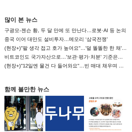
많이 본 뉴스
구광모-젠슨 황, 두 달 만에 또 만난다…로봇·AI 등 논의
중국 이어 대만도 설비투자…메모리 ‘삼국전쟁’
(현장+)"팔 생각 접고 호가 높여요"…'덜 똘똘한 한 채'
20억 키맞추기
비트코인도 국가자산으로…'보관·평가·처분' 기준은
숙제
(현장+)"12일엔 물건 다 들어와요"…빈 매대 채우며 문
연 홈플러스
함께 볼만한 뉴스