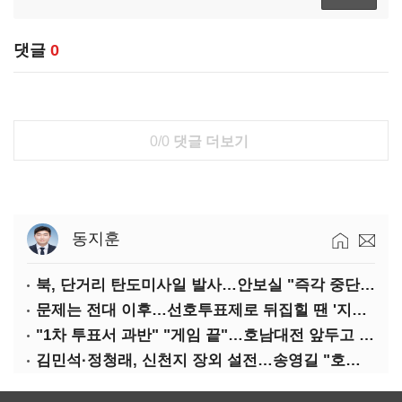
댓글
0
0/0
댓글 더보기
동지훈
북, 단거리 탄도미사일 발사…안보실 "즉각 중단 촉구"
문제는 전대 이후…선호투표제로 뒤집힐 땐 '지지층 불복'
"1차 투표서 과반" "게임 끝"…호남대전 앞두고 '충돌'
김민석·정청래, 신천지 장외 설전…송영길 "호남 계몽 규탄"