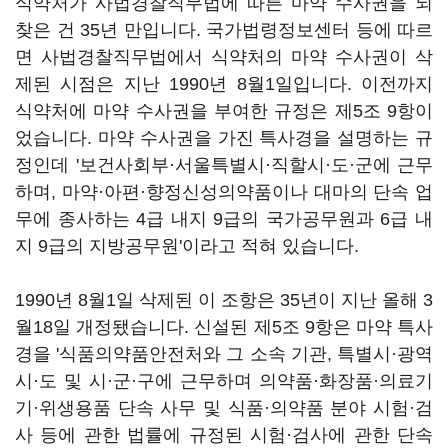
식약처가 사법경찰직무법에 따른 마약 수사권을 되
찾은 건 35년 만입니다. 국가법령정보센터 등에 따르
면 사법경찰직무법에서 식약처의 마약 수사권이 삭
제된 시점은 지난 1990년 8월1일입니다. 이전까지
식약처에 마약 수사권을 부여한 규정은 제5조 9항이
었습니다. 마약 수사권을 가진 특사경을 설명하는 규
정인데 '보건사회부·서울특별시·직할시·도·군에 근무
하며, 마약·아편·향정신성의약품이나 대마의 단속 업
무에 종사하는 4급 내지 9급의 국가공무원과 6급 내
지 9급의 지방공무원'이라고 적혀 있습니다.
1990년 8월1일 삭제된 이 조항은 35년이 지난 올해 3
월18일 개정됐습니다. 신설된 제5조 9항은 마약 특사
경을 '식품의약품안전처와 그 소속 기관, 특별시·광역
시·도 및 시·군·구에 근무하며 의약품·화장품·의료기
기·위생용품 단속 사무 및 식품·의약품 분야 시험·검
사 등에 관한 법률에 규정된 시험·검사에 관한 단속