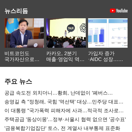
뉴스리듬
비트코인도
카카오, 2분기
가입자 증가
국가자산으로…'
매출·영업익 역대
·AIDC 성장…
보관·평가·처분'
최대…에이전트
SKT 2분기 성장
기준은 숙제
AI 수익화 관건
본궤도
주요 뉴스
공급 속도전 외치더니…황희, 난데없이 '폐버스
리모델링' 제안
송영길 측 "정청래, 국힘 '역선택' 대상…민주당 대표로
총선 지휘 못해"
이 대통령 "국가폭력 피해자에 사과…적극적 조사로
진실 밝혀야"
주택공급 '동상이몽'…정부·서울시 협력 없으면 '공수표'
'금융복합기업집단' 토스, 전 계열사 내부통제 표준화