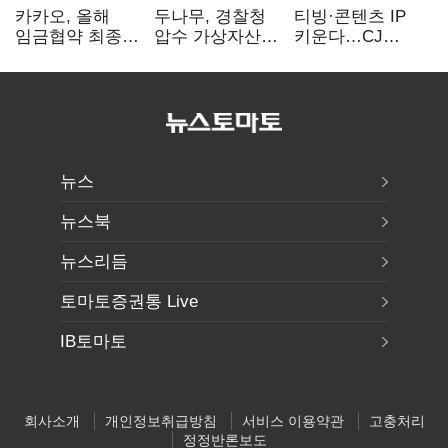
카카오, 올해
두나무, 경찰청
티빙·콘텐츠 IP
임금협약 최종
압수 가상자산
키운다…CJ
타결…연봉 6.3%
보관 맡는다…
ENM, 하반기
인상·격려금
커스터디 사업
글로벌 확장 가속
300만원
최종 낙찰
뉴스
뉴스북
뉴스리듬
토마토증권통 Live
IB토마토
회사소개
개인정보취급방침
서비스 이용약관
고충처리
정정반론보도