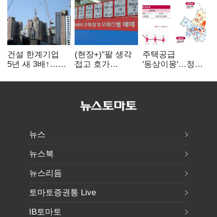
건설 한계기업
(현장+)"팔 생각
주택공급
5년 새 3배↑…
접고 호가
'동상이몽'…정부
PF·주택 침체에
높여요"…'덜
·서울시 협력
재무 부담 확대
똘똘한 한 채'
없으면 '공수표'
20억 키맞추기
뉴스
뉴스북
뉴스리듬
토마토증권통 Live
IB토마토