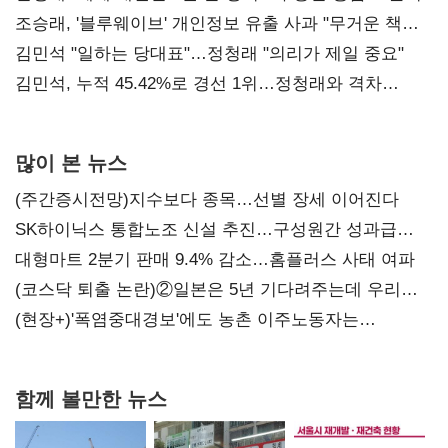
조승래, '블루웨이브' 개인정보 유출 사과 "무거운 책임
통감"
김민석 "일하는 당대표"…정청래 "의리가 제일 중요"
김민석, 누적 45.42%로 경선 1위…정청래와 격차
0.86%p(2보)
많이 본 뉴스
(주간증시전망)지수보다 종목…선별 장세 이어진다
SK하이닉스 통합노조 신설 추진…구성원간 성과급
불만 확산
대형마트 2분기 판매 9.4% 감소…홈플러스 사태 여파
(코스닥 퇴출 논란)②일본은 5년 기다려주는데 우리는
당장 퇴출?…시간만으론 부족한 코스닥 구하기
(현장+)'폭염중대경보'에도 농촌 이주노동자는
강행군…'야외작업 중지' 권고도 무시
함께 볼만한 뉴스