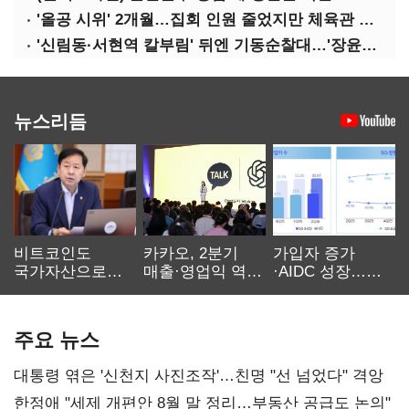
'올공 시위' 2개월…집회 인원 줄었지만 체육관 봉쇄 계속
'신림동·서현역 칼부림' 뒤엔 기동순찰대…'장윤기 은폐·조작' 후엔 내부비리수사대
뉴스리듬
비트코인도
카카오, 2분기
가입자 증가
국가자산으로…'
매출·영업익 역대
·AIDC 성장…
보관·평가·처분'
최대…에이전트
SKT 2분기 성장
기준은 숙제
AI 수익화 관건
본궤도
주요 뉴스
대통령 엮은 '신천지 사진조작'…친명 "선 넘었다" 격앙
한정애 "세제 개편안 8월 말 정리…부동산 공급도 논의"