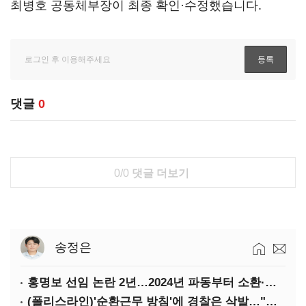
최병호 공동체부장이 최종 확인·수정했습니다.
댓글
0
0/0
댓글 더보기
송정은
홍명보 선임 논란 2년…2024년 파동부터 소환·압색까지
(폴리스라인)'순환근무 방침'에 경찰은 삭발…"베테랑·수사력 보강 먼저"