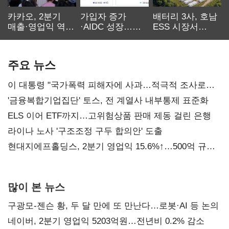
카카오, 2분기
가입자 증가
배터리 3사, 호남
매출·영업익 역대
·AIDC 성장…
ESS 시장서
최대…에이전트
SKT 2분기 성장
‘격돌’
AI 수익화 관건
본궤도
주요 뉴스
이 대통령 "국가폭력 피해자에 사과…적극적 조사로
진실 밝혀야"
'금융복합기업집단' 토스, 전 계열사 내부통제 표준화
ELS 이어 ETF까지…고위험상품 판매 제동 걸린 은행
라이나 노사 '구조조정 구두 합의안' 도출
현대지에프홀딩스, 2분기 영업익 15.6%↑…500억 규모
자사주 매입
많이 본 뉴스
구광모-젠슨 황, 두 달 만에 또 만난다…로봇·AI 등 논의
네이버, 2분기 영업익 5203억원…전년비 0.2% 감소