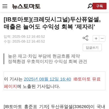
구독
[IB토마토](크레딧시그널)두산퓨얼셀,
매출은 늘어도 수익성 회복 '제자리'
입력: 2025-08-12 16:40:52
수정: 2025-08-12 16:40:52
답글쓰기
높은 재고·차입 부담에 현금흐름 제약
정책환경 우호적이지만 수익성 회복 관건
이 기사는
2025년 08월 12일 16:40
IB토마토
유료
페이지
에 노출된 기사입니다.
[IB토마토 홍준표 기자]
두산퓨얼셀(336260)
이 국내