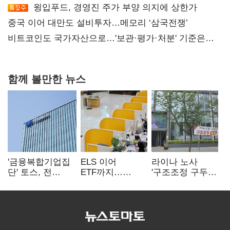
윙입푸드, 경영진 주가 부양 의지에 상한가
중국 이어 대만도 설비투자…메모리 ‘삼국전쟁’
비트코인도 국가자산으로…'보관·평가·처분' 기준은
숙제
함께 볼만한 뉴스
'금융복합기업집
ELS 이어
라이나 노사
단' 토스, 전
ETF까지…
'구조조정 구두
계열사 내부통제
고위험상품 판매
합의안' 도출
표준화
제동 걸린 은행