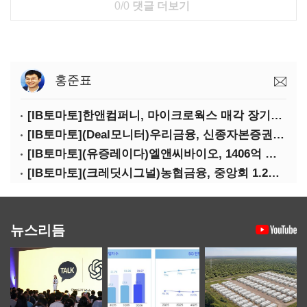
0/0
댓글 더보기
홍준표
[IB토마토]한앤컴퍼니, 마이크로웍스 매각 장기화 대비…배당 회수판 깔았다
[IB토마토](Deal모니터)우리금융, 신종자본증권 발행했지만 차환금리 '부담'
[IB토마토](유증레이다)엘앤씨바이오, 1406억 유증…최대주주는 절반만 청약
[IB토마토](크레딧시그널)농협금융, 중앙회 1.2조 지원받아 생산적금융 확대
뉴스리듬