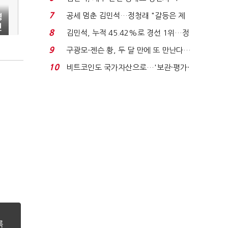
위'(1보)...
7
공세 멈춘 김민석…정청래 "갈등은 제
영
연
가 수습"
8
김민석, 누적 45.42%로 경선 1위…정
청래와 격차 0.86%p(...
9
구광모-젠슨 황, 두 달 만에 또 만난다…
로봇·AI 등 논...
10
비트코인도 국가자산으로…'보관·평가·
처분' 기준은 ...