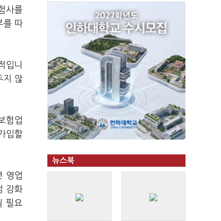
보험사를
부를 따
한적입니
두지 않
 보험업
 가입할
뉴스북
면 영업
성 강화
될 필요