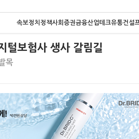
속보
정치
정책
사회
증권
금융
산업
테크
유통
건설
디지털보험사 생사 갈림길
 발목