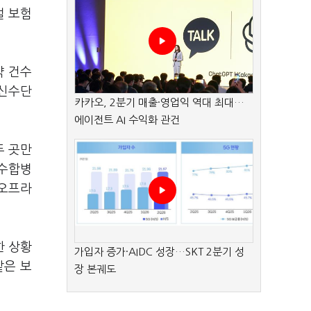
털 보험
약 건수
통신수단
카카오, 2분기 매출·영업익 역대 최대…
에이전트 AI 수익화 관건
두 곳만
흡수합병
 오프라
한 상황
가입자 증가·AIDC 성장…SKT 2분기 성
같은 보
장 본궤도