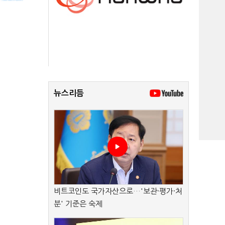
뉴스리듬
비트코인도 국가자산으로…'보관·평가·처
분' 기준은 숙제