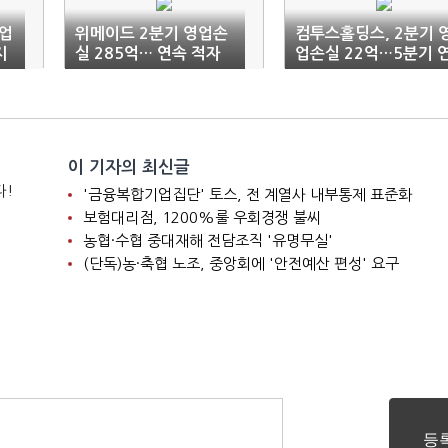
영업
위메이드 2분기 영업손
컴투스홀딩스, 2분기 
지
실 285억… 연속 적자
업손실 22억…5분기 
속 적자
이 기자의 최신글
다!
'금융복합기업집단' 토스, 전 계열사 내부통제 표준화
보험대리점, 1200%룰 우회경쟁 불씨
농협·수협 중대재해 전담조직 '유명무실'
(단독)농·축협 노조, 중앙회에 '안전예산 편성' 요구