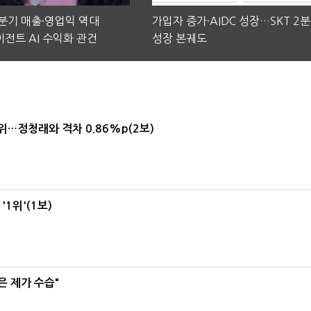
2분기 매출·영업익 역대
가입자 증가·AIDC 성장…SKT 2
전트 AI 수익화 관건
성장 본궤도
1위…정청래와 격차 0.86%p(2보)
1위'(1보)
은 제가 수습"