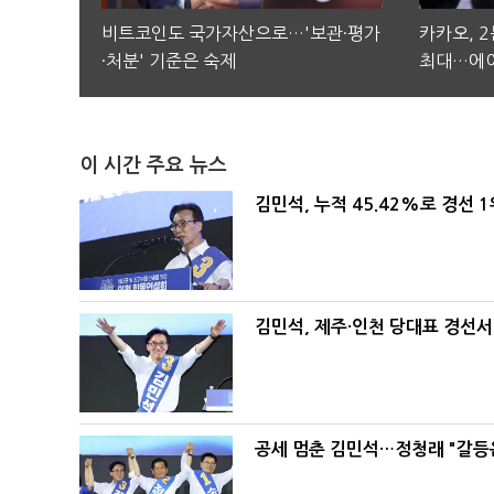
비트코인도 국가자산으로…'보관·평가
카카오, 
·처분' 기준은 숙제
최대…에이
이 시간 주요 뉴스
김민석, 누적 45.42%로 경선 
김민석, 제주·인천 당대표 경선서 '
공세 멈춘 김민석…정청래 "갈등