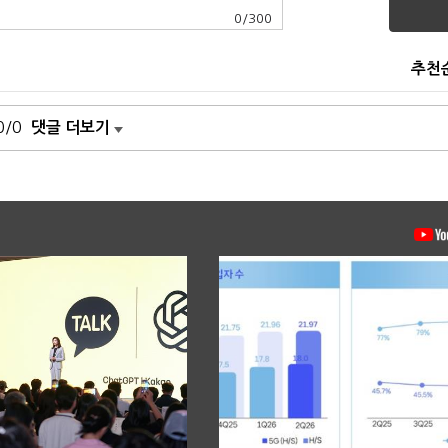
0
/
300
추천
0/0
댓글 더보기