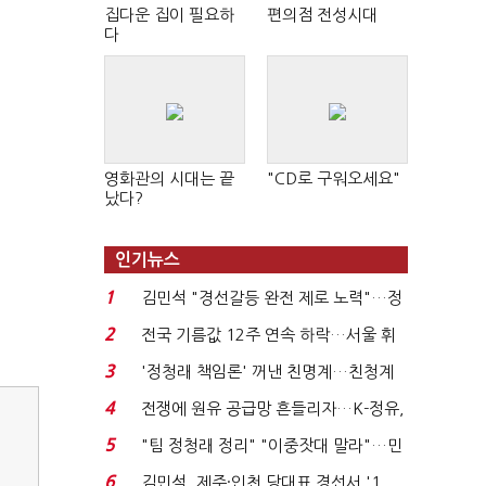
집다운 집이 필요하
편의점 전성시대
다
영화관의 시대는 끝
"CD로 구워오세요"
났다?
인기뉴스
1
김민석 "경선갈등 완전 제로 노력"…정
청래 "반명 공세 사...
2
전국 기름값 12주 연속 하락…서울 휘
발윳값 1909원...
3
'정청래 책임론' 꺼낸 친명계…친청계
는 추가투표 때리기...
4
전쟁에 원유 공급망 흔들리자…K-정유,
에너지안보 핵심...
5
"팀 정청래 정리" "이중잣대 말라"…민
주 최고위원 계파 다...
6
김민석, 제주·인천 당대표 경선서 '1