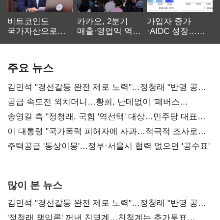
비트코인도
카카오, 2분기
가입자 증가
국가자산으로…'
매출·영업익 역대
·AIDC 성장…
보관·평가·처분'
최대…에이전트
SKT 2분기 성장
기준은 숙제
AI 수익화 관건
본궤도
주요 뉴스
김민석 "경선갈등 완전 제로 노력"…정청래 "반명 공세
사과부터"
공급 속도전 외치더니…황희, 난데없이 '폐버스
리모델링' 제안
송영길 측 "정청래, 국힘 '역선택' 대상…민주당 대표로
총선 지휘 못해"
이 대통령 "국가폭력 피해자에 사과…적극적 조사로
진실 밝혀야"
주택공급 '동상이몽'…정부·서울시 협력 없으면 '공수표'
많이 본 뉴스
김민석 "경선갈등 완전 제로 노력"…정청래 "반명 공세
사과부터"
'정청래 책임론' 꺼낸 친명계…친청계는 추가투표