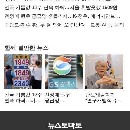
때리기
전국 기름값 12주 연속 하락…서울 휘발윳값 1909원
전쟁에 원유 공급망 흔들리자…K-정유, 에너지안보
핵심으로 재부상
구광모-젠슨 황, 두 달 만에 또 만난다…로봇·AI 등 논의
함께 볼만한 뉴스
전국 기름값 12주
전쟁에 원유
반도체공학회
연속 하락…서울
공급망
“연구개발직 주
휘발윳값 1909원
흔들리자…K-
52시간제
정유, 에너지안보
개선해야”
핵심으로 재부상