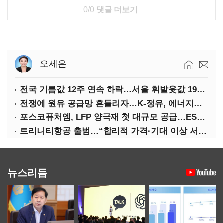
0/0
댓글 더보기
오세은
전국 기름값 12주 연속 하락…서울 휘발윳값 1909원
전쟁에 원유 공급망 흔들리자…K-정유, 에너지안보 핵심으로 재부상
포스코퓨처엠, LFP 양극재 첫 대규모 공급…ESS 시장 공략
트리니티항공 출범…“합리적 가격·기대 이상 서비스로 승부”
뉴스리듬