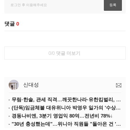
댓글
0
0/0
댓글 더보기
신대성
무림·한솔, 관세 직격…깨끗한나라·유한킴벌리, 수익성 악화
(단독)임금체불 대유위니아 박영우 일가의 '수상한 별장'
경동나비엔, 3분기 영업익 80억…전년비 78%↓
"30년 충성했는데"…위니아 직원들 "돌아온 건 '배신'"