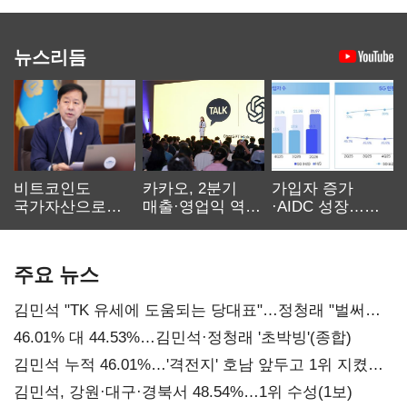
뉴스리듬
비트코인도
카카오, 2분기
가입자 증가
국가자산으로…'
매출·영업익 역대
·AIDC 성장…
보관·평가·처분'
최대…에이전트
SKT 2분기 성장
기준은 숙제
AI 수익화 관건
본궤도
주요 뉴스
김민석 "TK 유세에 도움되는 당대표"…정청래 "벌써
대표된 양 당직 배분"
46.01% 대 44.53%…김민석·정청래 '초박빙'(종합)
김민석 누적 46.01%…'격전지' 호남 앞두고 1위 지켰다
(2보)
김민석, 강원·대구·경북서 48.54%…1위 수성(1보)