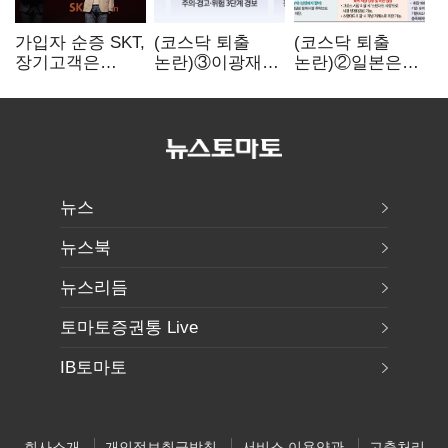
가입자 순증 SKT,
(코스닥 퇴출
(코스닥 퇴출
장기고객은
논란)③이광재
논란)②일본은
CEO가 직접
"과속 잡더라도
5년
챙긴다
자동차 없애지는
기다려주는데
말아야"
우리는 당장
퇴출?…
시간만으론
부족한 코스닥
구하기
뉴스
뉴스북
뉴스리듬
토마토증권통 Live
IB토마토
회사소개
개인정보취급방침
서비스 이용약관
고충처리