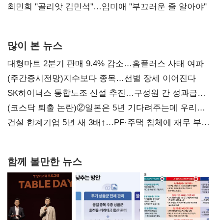
최민희 "골리앗 김민석"…임미애 "부끄러운 줄 알아야"
많이 본 뉴스
대형마트 2분기 판매 9.4% 감소…홈플러스 사태 여파
(주간증시전망)지수보다 종목…선별 장세 이어진다
SK하이닉스 통합노조 신설 추진…구성원 간 성과급
불만 확산
(코스닥 퇴출 논란)②일본은 5년 기다려주는데 우리는
당장 퇴출?…시간만으론 부족한 코스닥 구하기
건설 한계기업 5년 새 3배↑…PF·주택 침체에 재무 부담
확대
함께 볼만한 뉴스