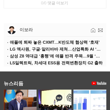
0/0
댓글 더보기
이보라
애플에 퇴짜 놓은 CXMT…K반도체 협상력 ‘호재’
LG 엑사원, 구글·알리바바 제쳐…산업특화 AI ‘속도’
삼성 Z8 역대급 ‘흥행’에 애플 반격 주목…9월 ‘폴더블 대전’
LS일렉트릭, 차세대 ESS용 전력변환장치 G2 출하
뉴스리듬