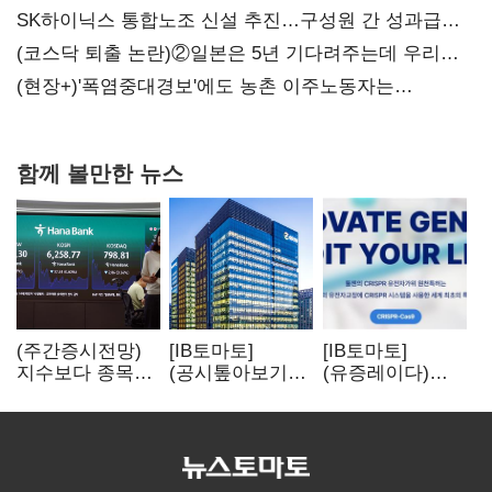
SK하이닉스 통합노조 신설 추진…구성원 간 성과급
불만 확산
(코스닥 퇴출 논란)②일본은 5년 기다려주는데 우리는
당장 퇴출?…시간만으론 부족한 코스닥 구하기
(현장+)'폭염중대경보'에도 농촌 이주노동자는
강행군…'야외작업 중지' 권고도 무시
함께 볼만한 뉴스
(주간증시전망)
[IB토마토]
[IB토마토]
지수보다 종목…
(공시톺아보기)
(유증레이다)
선별 장세
수주 공시, 왜
툴젠, 조달액
이어진다
바로 매출로
3분의 1 토막…
잡히지 않을까
특허소송
비용부터 챙긴다