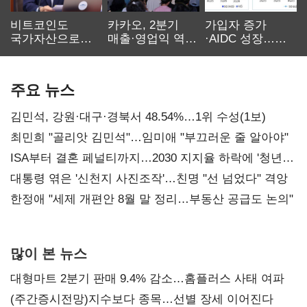
비트코인도
카카오, 2분기
가입자 증가
국가자산으로…'
매출·영업익 역대
·AIDC 성장…
보관·평가·처분'
최대…에이전트
SKT 2분기 성장
기준은 숙제
AI 수익화 관건
본궤도
주요 뉴스
김민석, 강원·대구·경북서 48.54%…1위 수성(1보)
최민희 "골리앗 김민석"…임미애 "부끄러운 줄 알아야"
ISA부터 결혼 페널티까지…2030 지지율 하락에 '청년
챙기기'
대통령 엮은 '신천지 사진조작'…친명 "선 넘었다" 격앙
한정애 "세제 개편안 8월 말 정리…부동산 공급도 논의"
많이 본 뉴스
대형마트 2분기 판매 9.4% 감소…홈플러스 사태 여파
(주간증시전망)지수보다 종목…선별 장세 이어진다