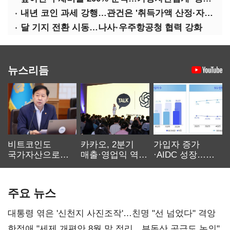
내년 코인 과세 강행…관건은 '취득가액 산정·자산 이동'
달 기지 전환 시동…나사·우주항공청 협력 강화
뉴스리듬
비트코인도
카카오, 2분기
가입자 증가
국가자산으로…'
매출·영업익 역대
·AIDC 성장…
보관·평가·처분'
최대…에이전트
SKT 2분기 성장
기준은 숙제
AI 수익화 관건
본궤도
주요 뉴스
대통령 엮은 '신천지 사진조작'…친명 "선 넘었다" 격앙
한정애 "세제 개편안 8월 말 정리…부동산 공급도 논의"