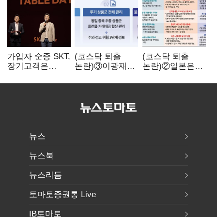
가입자 순증 SKT,
(코스닥 퇴출
(코스닥 퇴출
장기고객은
논란)③이광재
논란)②일본은
CEO가 직접
"과속 잡더라도
5년
챙긴다
자동차 없애지는
기다려주는데
말아야"
우리는 당장
퇴출?…
시간만으론
부족한 코스닥
구하기
뉴스
뉴스북
뉴스리듬
토마토증권통 Live
IB토마토