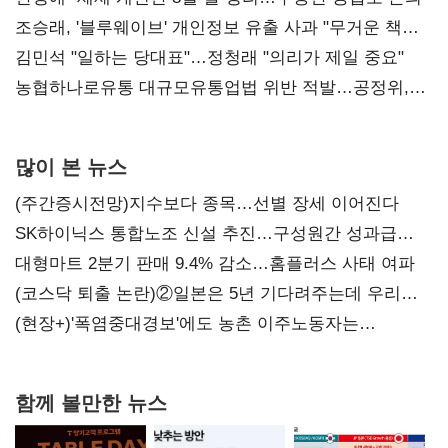
조승래, '블루웨이브' 개인정보 유출 사과 "무거운 책임
통감"
김민석 "일하는 당대표"…정청래 "의리가 제일 중요"
농협하나로유통 대규모유통업법 위반 적발…공정위,
과징금 4억6200만원 부과
많이 본 뉴스
(주간증시전망)지수보다 종목…선별 장세 이어진다
SK하이닉스 통합노조 신설 추진…구성원간 성과급
불만 확산
대형마트 2분기 판매 9.4% 감소…홈플러스 사태 여파
(코스닥 퇴출 논란)②일본은 5년 기다려주는데 우리는
당장 퇴출?…시간만으론 부족한 코스닥 구하기
(현장+)'폭염중대경보'에도 농촌 이주노동자는
강행군…'야외작업 중지' 권고도 무시
함께 볼만한 뉴스