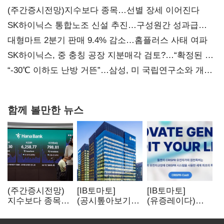
(주간증시전망)지수보다 종목…선별 장세 이어진다
SK하이닉스 통합노조 신설 추진…구성원간 성과급
불만 확산
대형마트 2분기 판매 9.4% 감소…홈플러스 사태 여파
SK하이닉스, 중 충칭 공장 지분매각 검토?…“확정된 바
없어”
“-30℃ 이하도 난방 거뜬”…삼성, 미 국립연구소와 개발
협력
함께 볼만한 뉴스
(주간증시전망)
[IB토마토]
[IB토마토]
지수보다 종목…
(공시톺아보기)
(유증레이다)
선별 장세
수주 공시, 왜
툴젠, 조달액
이어진다
바로 매출로
3분의 1 토막…