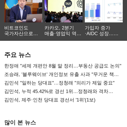
비트코인도
카카오, 2분기
가입자 증가
국가자산으로…'
매출·영업익 역대
·AIDC 성장…
보관·평가·처분'
최대…에이전트
SKT 2분기 성장
기준은 숙제
AI 수익화 관건
본궤도
주요 뉴스
한정애 "세제 개편안 8월 말 정리…부동산 공급도 논의"
조승래, '블루웨이브' 개인정보 유출 사과 "무거운 책임
통감"
김민석 "일하는 당대표"…정청래 "의리가 제일 중요"
김민석, 누적 45.42%로 경선 1위…정청래와 격차
0.86%p(2보)
김민석, 제주·인천 당대표 경선서 '1위'(1보)
많이 본 뉴스