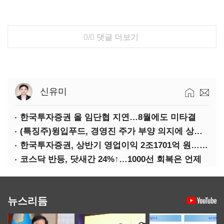
0/0
댓글 더보기
신유미
한국투자증권 올 임단협 지연…8월에도 미타결
(특징주)윙입푸드, 경영진 주가 부양 의지에 상한가
한국투자증권, 상반기 영업이익 2조1701억 원… 전년비 89.1%↑
코스닥 반등, 닷새간 24%↑…1000선 회복은 언제
뉴스리듬