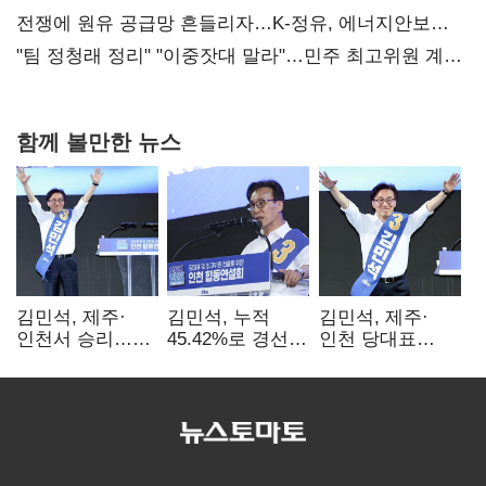
때리기
전쟁에 원유 공급망 흔들리자…K-정유, 에너지안보
핵심으로 재부상
"팀 정청래 정리" "이중잣대 말라"…민주 최고위원 계파
다툼 격화
함께 볼만한 뉴스
김민석, 제주·
김민석, 누적
김민석, 제주·
인천서 승리…
45.42%로 경선
인천 당대표
누적 득표율 '1위
1위…정청래와
경선서 '1위'(1보)
탈환'(종합)
격차
0.86%p(2보)