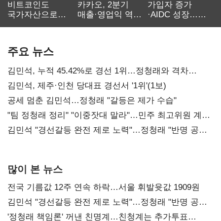
비트코인도
카카오, 2분기
가입자 증가
국가자산으로…'
매출·영업익 역대
·AIDC 성장…
보관·평가·처분'
최대…에이전트
SKT 2분기 성장
기준은 숙제
AI 수익화 관건
본궤도
주요 뉴스
김민석, 누적 45.42%로 경선 1위…정청래와 격차
0.86%p(2보)
김민석, 제주·인천 당대표 경선서 '1위'(1보)
공세 멈춘 김민석…정청래 "갈등은 제가 수습"
"팀 정청래 정리" "이중잣대 말라"…민주 최고위원 계파
다툼 격화
김민석 "경선갈등 완전 제로 노력"…정청래 "반명 공세
사과부터"
많이 본 뉴스
전국 기름값 12주 연속 하락…서울 휘발윳값 1909원
김민석 "경선갈등 완전 제로 노력"…정청래 "반명 공세
사과부터"
'정청래 책임론' 꺼낸 친명계…친청계는 추가투표