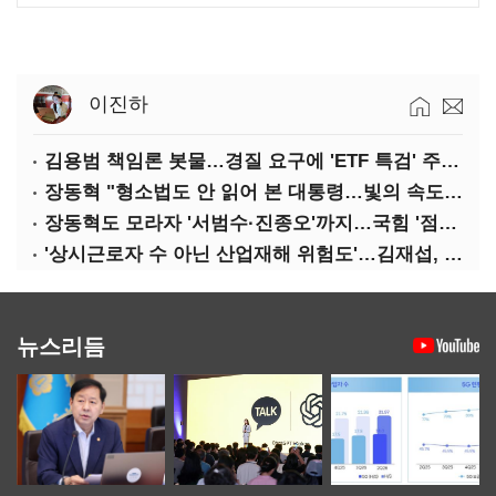
이진하
김용범 책임론 봇물…경질 요구에 'ETF 특검' 주장까지
장동혁 "형소법도 안 읽어 본 대통령…빛의 속도로 무너질 것"
장동혁도 모라자 '서범수·진종오'까지…국힘 '점입가경'
'상시근로자 수 아닌 산업재해 위험도'…김재섭, 산재예방 지원기준 손질
뉴스리듬