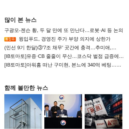
많이 본 뉴스
구광모-젠슨 황, 두 달 만에 또 만난다…로봇·AI 등 논의
윙입푸드, 경영진 주가 부양 의지에 상한가
(민선 9기 한달)③'7조 채무' 곳간에 충격…추미애,
20년만에 '비상재정' 선언 승부수
[IB토마토]유증·CB 줄줄이 무산…코스닥 벌점 급증에
상폐 압박
[IB토마토]아워홈 떠난 구미현, 본느에 340억 베팅…
가족 지배체제 구축
함께 볼만한 뉴스