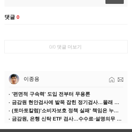
댓글
0
0/0
댓글 더보기
이종용
'편면적 구속력' 도입 전부터 무용론
금감원 현안검사에 발목 잡힌 정기검사…몰래 웃는 금융권
(토마토칼럼)'소비자보호 정책 실패' 책임은 누가 지나
금감원, 은행 신탁 ETF 검사…수수료·설명의무 정조준