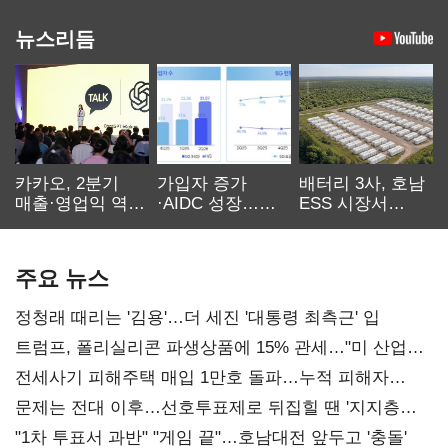
뉴스리듬
카카오, 2분기
가입자 증가
배터리 3사, 호남
매출·영업익 역대
·AIDC 성장…
ESS 시장서
최대…에이전트
SKT 2분기 성장
‘격돌’
AI 수익화 관건
본궤도
주요 뉴스
정청래 때리는 '김용'…더 세진 '대통령 최측근' 입
트럼프, 폴리실리콘 파생상품에 15% 관세…"미 산업
재건"
전세사기 피해주택 매입 1만호 돌파…누적 피해자
4만278명
문제는 전대 이후…선호투표제로 뒤집힐 땐 '지지층
불복'
"1차 투표서 과반" "게임 끝"…호남대전 앞두고 '충돌'