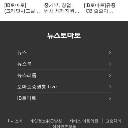
[IB토마토]
중기부, 창업·
[IB토마토]유증
(크레딧시그널)
벤처 세제지원
·CB 줄줄이
네패스, AI
강화…제3자
무산…코스닥
수혜에도
사업승계
벌점 급증에 상폐
레버리지 부담
과세특례 신설
압박
여전
뉴스
뉴스북
뉴스리듬
토마토증권통 Live
IB토마토
회사소개
개인정보취급방침
서비스 이용약관
고충처리
정정반론보도