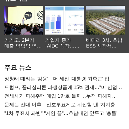
카카오, 2분기
가입자 증가
배터리 3사, 호남
매출·영업익 역대
·AIDC 성장…
ESS 시장서
최대…에이전트
SKT 2분기 성장
‘격돌’
AI 수익화 관건
본궤도
주요 뉴스
정청래 때리는 '김용'…더 세진 '대통령 최측근' 입
트럼프, 폴리실리콘 파생상품에 15% 관세…"미 산업
재건"
전세사기 피해주택 매입 1만호 돌파…누적 피해자
4만278명
문제는 전대 이후…선호투표제로 뒤집힐 땐 '지지층
불복'
"1차 투표서 과반" "게임 끝"…호남대전 앞두고 '충돌'