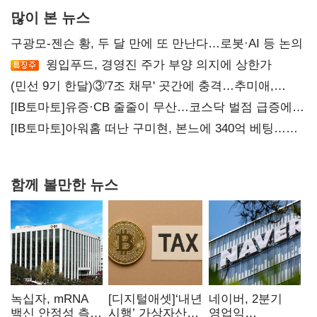
많이 본 뉴스
구광모-젠슨 황, 두 달 만에 또 만난다…로봇·AI 등 논의
윙입푸드, 경영진 주가 부양 의지에 상한가
(민선 9기 한달)③'7조 채무' 곳간에 충격…추미애,
20년만에 '비상재정' 선언 승부수
[IB토마토]유증·CB 줄줄이 무산…코스닥 벌점 급증에
상폐 압박
[IB토마토]아워홈 떠난 구미현, 본느에 340억 베팅…
가족 지배체제 구축
함께 볼만한 뉴스
녹십자, mRNA
[디지털애셋]‘내년
네이버, 2분기
백신 안정성 측정
시행’ 가상자산
영업익