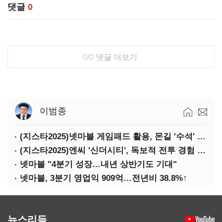
댓글
0
0/0
댓글 더보기
이범종
(지스타2025)넷마블 게임패드 활용, 몬길 '수석' 7대죄 '차석'
(지스타2025)엔씨 '신더시티', 독보적 전투 경험 필요
넷마블 "4분기 성장…내년 상반기도 기대"
넷마블, 3분기 영업익 909억…전년비 38.8%↑
뉴스리듬