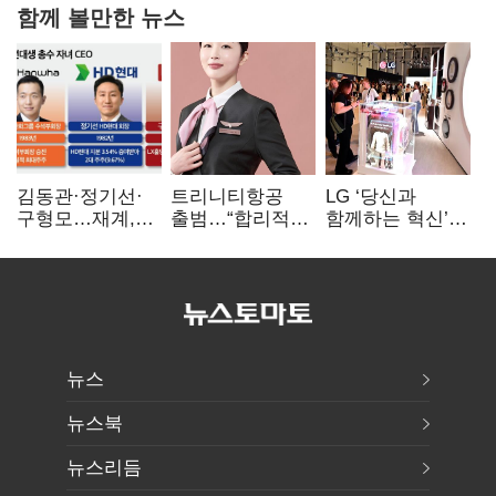
함께 볼만한 뉴스
김동관·정기선·
트리니티항공
LG ‘당신과
구형모…재계,
출범…“합리적
함께하는 혁신’…
1980년대생
가격·기대 이상
IFA서 ‘차세대 AI
전성시대
서비스로 승부”
홈’ 비전 공개
뉴스
뉴스북
뉴스리듬