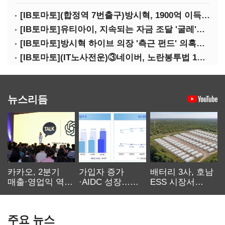
[IB토마토](합정역 7번출구)방시혁, 1900억 이득 논란…하이브 상장 진실은?
[IB토마토]유티아이, 지속되는 자금 조달 '굴레'…부채 리스크 고조
[IB토마토]방시혁 하이브 의장 '측근 펀드' 의혹…실상은 해외 투자 무산
[IB토마토](IT노사전운)③네이버, 노란봉투법 1호 되나…관건은 '진짜 주인'
뉴스리듬
카카오, 2분기
가입자 증가
배터리 3사, 호남
매출·영업익 역대
·AIDC 성장…
ESS 시장서
최대…에이전트
SKT 2분기 성장
‘격돌’
AI 수익화 관건
본궤도
주요 뉴스