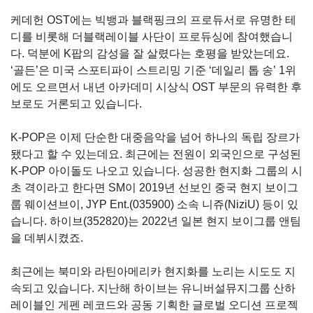
케데헌
OST
에는 빅뱅과 블랙핑크의 프로듀서로 유명한 테
디를 비롯해 더블랙레이블 사단이 프로듀싱에 참여했습니
다
.
덕분에
K
팝의 감성을 잘 살렸다는 호평을 받았는데요
.
‘
골든
’
은 미국 스포티파이 스트리밍 기준
‘
데일리 톱 송
’ 1
위
에도 오르면서 내년 아카데미 시상식
OST
부문의 유력한 후
보로도 거론되고 있습니다
.
K-POP
은 이제 단순한 대중음악을 넘어 하나의 독립 장르가
됐다고 할 수 있는데요
.
최근에는 전원이 외국인으로 구성된
K-POP
아이돌도 나오고 있습니다
.
성공한 현지화 그룹의 시
초 격이라고 한다면
SM
이
2019
년 선보인 중국 현지 보이그
룹 웨이션브이
,
JYP Ent.(035900)
소속 니쥬
(NiziU)
등이 있
습니다
.
하이브(352820)
는
2022
년 일본 현지 보이그룹 앤팀
을 데뷔시켰죠.
최근에는 북미와 라틴아메리카 현지화를 노리는 시도도 지
속되고 있습니다
.
지난해 하이브는 유니버설뮤지그룹 산하
레이블인 게펜 레코드와 공동 기획한 글로벌 오디션 프로젝