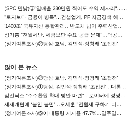
(SPC 민낯)③"일매출 280만원 찍어도 수익 제자리"…
점주 울리는 '상시 할인'
"토지보다 금융이 병목"…건설업계, PF 자금경색 해소
목소리
'1400조' 국유자산 통합관리…반도체 넘어 주력산업
구조혁신
성기홍 "전월세난, 세금보단 수요·공급 문제"…닥공
시사
(정기여론조사)②당심·호남, 김민석-정청래 '초접전'
많이 본 뉴스
(정기여론조사)②당심·호남, 김민석-정청래 '초접전'
(정기여론조사)①당심, 김민석·정청래 '초접전'…대통령
지지도 '50% 아래로'(종합)
삼전닉스 “주주환원 확대 방안 마련”…로이터에 성명
보내
세제개편에 ‘불안·불만’…오세훈 "전월세 구하기 더
힘들어질 것"
(정기여론조사)⑤이 대통령 지지율 47.7%…일주일
만에 다시 40%대