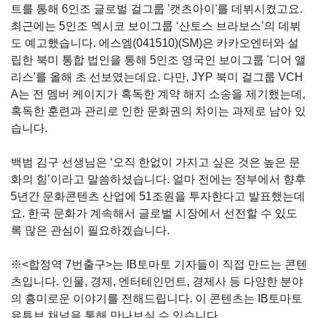
트를 통해
6
인조 글로벌 걸그룹
'
캣츠아이
'
를 데뷔시켰고요
.
최근에는
5
인조 멕시코 보이그룹
‘
산토스 브라보스
’의 데뷔
도
예고했습니다
.
에스엠(041510)
(SM)
은 카카오엔터와 설
립한 북미 통합 법인을 통해
5
인조 영국인 보이그룹
'
디어 앨
리스
'
를 올해 초 선보였는데요
. 다만, JYP 북미 걸그룹 VCH
A는 전 멤버 케이지가 혹독한 계약 해지 소송을 제기했는데,
혹독한 훈련과 관리로 인한 문화권의 차이는 과제로 남아 있
습니다.
백범 김구 선생님은
‘
오직 한없이 가지고 싶은 것은 높은 문
화의 힘
’
이라고 말씀하셨습니다
.
얼마 전에는 정부에서 향후
5
년간 문화콘텐츠 산업에
51
조원을 투자한다고 발표했는데
요
.
한국 문화가 계속해서 글로벌 시장에서 선전할 수 있도
록 많은 관심이 필요하겠습니다
.
※<합정역 7번출구>는 IB토마토 기자들이 직접 만드는 콘텐
츠입니다. 인물, 경제, 엔터테인먼트, 경제사 등 다양한 분야
의 흥미로운 이야기를 전해드립니다. 이 콘텐츠는 IB토마토
유튜브 채널을 통해 만나보실 수 있습니다.