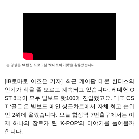
본 영상은 AI 편집 프로그램 '토마토아이컷'을 활용했습니다.
[IB토마토 이조은 기자] 최근 케이팝 데몬 헌터스의
인기가 식을 줄 모르고 계속되고 있습니다
.
케데헌
O
ST 8
곡이 모두 빌보드 핫
100
에 진입했고요
.
대표
OS
T ‘
골든
’
은 빌보드 메인 싱글차트에서 자체 최고 순위
인
2
위에 올랐습니다
.
오늘 합정역
7
번출구에서는 이
제 하나의 장르가 된 '
K-POP'
의 이야기를 풀어볼까
합니다
.