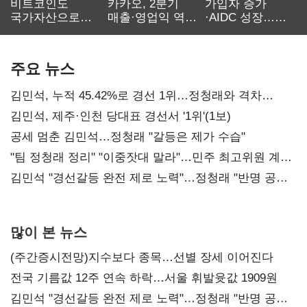
비트코인도
카카오, 2분기
가입자 증가
국가자산으로…'
매출·영업익 역대
·AIDC 성장…
보관·평가·처분'
최대…에이전트
SKT 2분기 성장
기준은 숙제
AI 수익화 관건
본궤도
주요 뉴스
김민석, 누적 45.42%로 경선 1위…정청래와 격차
0.86%p(2보)
김민석, 제주·인천 당대표 경선서 '1위'(1보)
공세 멈춘 김민석…정청래 "갈등은 제가 수습"
"팀 정청래 정리" "이중잣대 말라"…민주 최고위원 계파
다툼 격화
김민석 "경선갈등 완전 제로 노력"…정청래 "반명 공세
사과부터"
많이 본 뉴스
(주간증시전망)지수보다 종목…선별 장세 이어진다
전국 기름값 12주 연속 하락…서울 휘발윳값 1909원
김민석 "경선갈등 완전 제로 노력"…정청래 "반명 공세