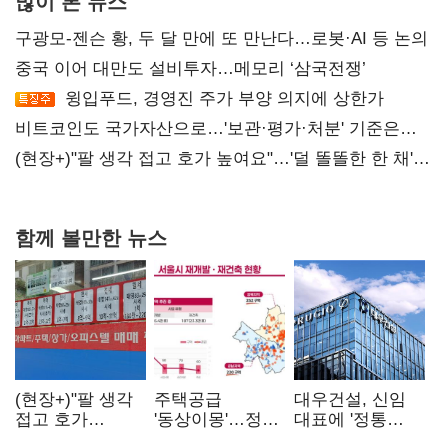
많이 본 뉴스
구광모-젠슨 황, 두 달 만에 또 만난다…로봇·AI 등 논의
중국 이어 대만도 설비투자…메모리 ‘삼국전쟁’
윙입푸드, 경영진 주가 부양 의지에 상한가
비트코인도 국가자산으로…'보관·평가·처분' 기준은
숙제
(현장+)"팔 생각 접고 호가 높여요"…'덜 똘똘한 한 채'
20억 키맞추기
함께 볼만한 뉴스
(현장+)"팔 생각
주택공급
대우건설, 신임
접고 호가
'동상이몽'…정부
대표에 '정통
높여요"…'덜
·서울시 협력
대우맨' 이강석