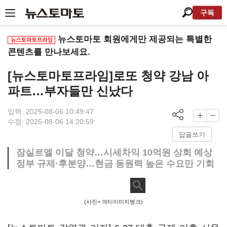
구독
뉴스토마토 회원에게만 제공되는 특별한
콘텐츠를 만나보세요.
[뉴스토마토프라임]로또 청약 강남 아
파트…부자들만 신났다
입력: 2025-08-06 10:49:47
수정: 2025-08-06 14:20:59
답글쓰기
잠실르엘 이달 청약…시세차익 10억원 상회 예상
정부 규제·후분양…현금 동원력 높은 수요만 기회
(사진= 게티이미지뱅크)