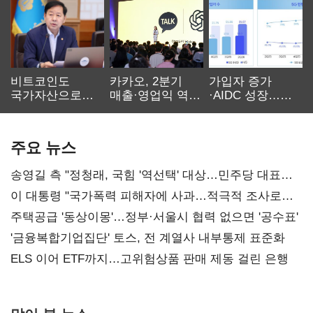
비트코인도
카카오, 2분기
가입자 증가
국가자산으로…'
매출·영업익 역대
·AIDC 성장…
보관·평가·처분'
최대…에이전트
SKT 2분기 성장
기준은 숙제
AI 수익화 관건
본궤도
주요 뉴스
송영길 측 "정청래, 국힘 '역선택' 대상…민주당 대표로
총선 지휘 못해"
이 대통령 "국가폭력 피해자에 사과…적극적 조사로
진실 밝혀야"
주택공급 '동상이몽'…정부·서울시 협력 없으면 '공수표'
'금융복합기업집단' 토스, 전 계열사 내부통제 표준화
ELS 이어 ETF까지…고위험상품 판매 제동 걸린 은행