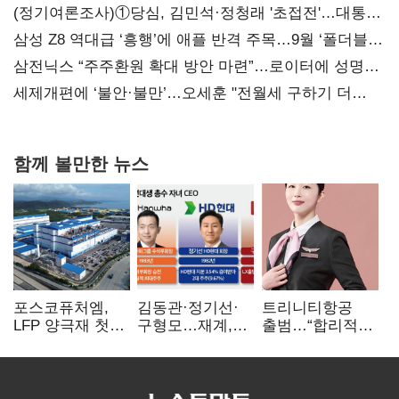
(정기여론조사)①당심, 김민석·정청래 '초접전'…대통령
지지도 '50% 아래로'(종합)
삼성 Z8 역대급 ‘흥행’에 애플 반격 주목…9월 ‘폴더블
대전’
삼전닉스 “주주환원 확대 방안 마련”…로이터에 성명
보내
세제개편에 ‘불안·불만’…오세훈 "전월세 구하기 더
힘들어질 것"
함께 볼만한 뉴스
포스코퓨처엠,
김동관·정기선·
트리니티항공
LFP 양극재 첫
구형모…재계,
출범…“합리적
대규모 공급…
1980년대생
가격·기대 이상
ESS 시장 공략
전성시대
서비스로 승부”