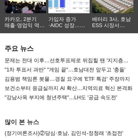
카카오, 2분기
가입자 증가
배터리 3사, 호남
매출·영업익 역대
·AIDC 성장…
ESS 시장서
최대…에이전트
SKT 2분기 성장
‘격돌’
AI 수익화 관건
본궤도
주요 뉴스
문제는 전대 이후…선호투표제로 뒤집힐 땐 '지지층
불복'
"1차 투표서 과반" "게임 끝"…호남대전 앞두고 '충돌'
김용범 책임론 봇물…경질 요구에 'ETF 특검' 주장까지
보건소부터 응급실까지 AI 확산…지역의료 혁신 본격화
"강남사옥 부지에 청년주택"…LH도 '공급 속도전'
많이 본 뉴스
(정기여론조사)②당심·호남, 김민석-정청래 '초접전'