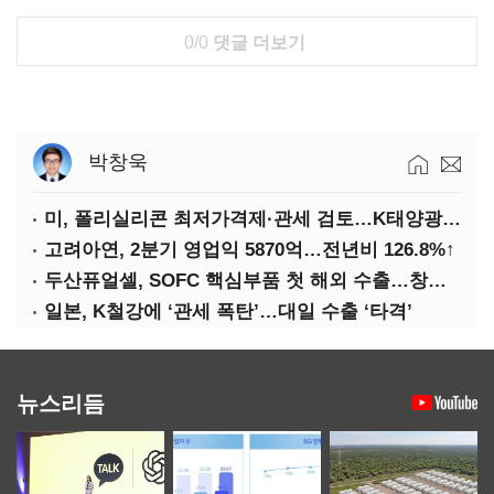
0/0
댓글 더보기
박창욱
미, 폴리실리콘 최저가격제·관세 검토…K태양광 입지 확대 기대
고려아연, 2분기 영업익 5870억…전년비 126.8%↑
두산퓨얼셀, SOFC 핵심부품 첫 해외 수출…창사 이래 최대 규모
일본, K철강에 ‘관세 폭탄’…대일 수출 ‘타격’
뉴스리듬