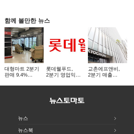
강행군…'야외작업 중지' 권고도 무시
함께 볼만한 뉴스
대형마트 2분기
롯데웰푸드,
교촌에프앤비,
판매 9.4%
2분기 영업익
2분기 매출
감소…홈플러스
89%↑…해외
1323억원…
사태 여파
사업이 실적 견인
전년보다 4.9%↑
뉴스
뉴스북