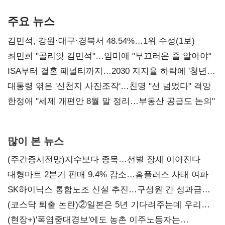
기준은 숙제
AI 수익화 관건
본궤도
주요 뉴스
김민석, 강원·대구·경북서 48.54%…1위 수성(1보)
최민희 "골리앗 김민석"…임미애 "부끄러운 줄 알아야"
ISA부터 결혼 페널티까지…2030 지지율 하락에 '청년
챙기기'
대통령 엮은 '신천지 사진조작'…친명 "선 넘었다" 격앙
한정애 "세제 개편안 8월 말 정리…부동산 공급도 논의"
많이 본 뉴스
(주간증시전망)지수보다 종목…선별 장세 이어진다
대형마트 2분기 판매 9.4% 감소…홈플러스 사태 여파
SK하이닉스 통합노조 신설 추진…구성원 간 성과급
불만 확산
(코스닥 퇴출 논란)②일본은 5년 기다려주는데 우리는
당장 퇴출?…시간만으론 부족한 코스닥 구하기
(현장+)'폭염중대경보'에도 농촌 이주노동자는