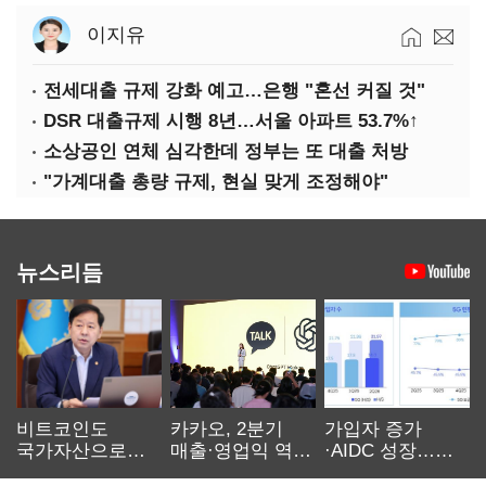
이지유
전세대출 규제 강화 예고…은행 "혼선 커질 것"
DSR 대출규제 시행 8년…서울 아파트 53.7%↑
소상공인 연체 심각한데 정부는 또 대출 처방
"가계대출 총량 규제, 현실 맞게 조정해야"
뉴스리듬
비트코인도
카카오, 2분기
가입자 증가
국가자산으로…'
매출·영업익 역대
·AIDC 성장…
보관·평가·처분'
최대…에이전트
SKT 2분기 성장