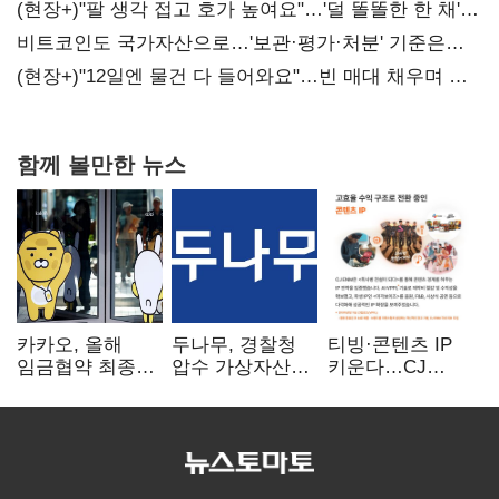
(현장+)"팔 생각 접고 호가 높여요"…'덜 똘똘한 한 채'
20억 키맞추기
비트코인도 국가자산으로…'보관·평가·처분' 기준은
숙제
(현장+)"12일엔 물건 다 들어와요"…빈 매대 채우며 문
연 홈플러스
함께 볼만한 뉴스
카카오, 올해
두나무, 경찰청
티빙·콘텐츠 IP
임금협약 최종
압수 가상자산
키운다…CJ
타결…연봉 6.3%
보관 맡는다…
ENM, 하반기
인상·격려금
커스터디 사업
글로벌 확장 가속
300만원
최종 낙찰