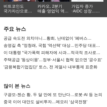
비트코인도
카카오, 2분기
가입자 증가
국가자산으로…'
매출·영업익 역대
·AIDC 성장…
보관·평가·처분'
최대…에이전트
SKT 2분기 성장
기준은 숙제
AI 수익화 관건
본궤도
주요 뉴스
공급 속도전 외치더니…황희, 난데없이 '폐버스
리모델링' 제안
송영길 측 "정청래, 국힘 '역선택' 대상…민주당 대표로
총선 지휘 못해"
이 대통령 "국가폭력 피해자에 사과…적극적 조사로
진실 밝혀야"
주택공급 '동상이몽'…정부·서울시 협력 없으면 '공수표'
'금융복합기업집단' 토스, 전 계열사 내부통제 표준화
많이 본 뉴스
구광모-젠슨 황, 두 달 만에 또 만난다…로봇·AI 등 논의
중국 이어 대만도 설비투자…메모리 ‘삼국전쟁’