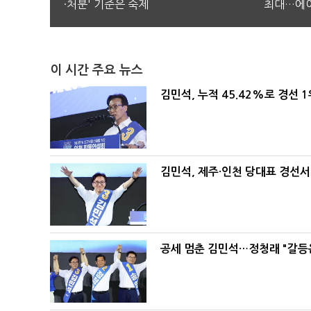
·처분' 기준은 숙제
최대…에이
이 시간 주요 뉴스
김민석, 누적 45.42%로 경선 
김민석, 제주·인천 당대표 경선서 '
공세 멈춘 김민석…정청래 "갈등