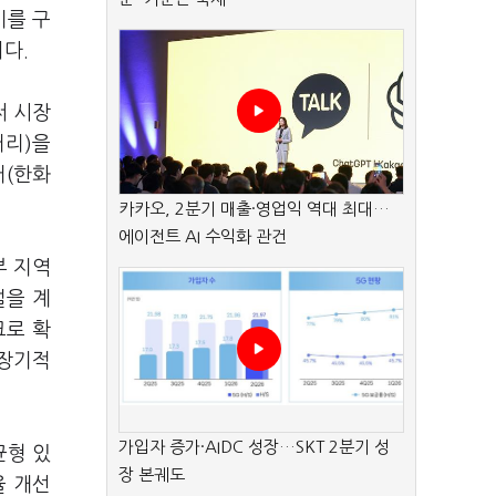
비를 구
다.
써 시장
거리)을
러(한화
카카오, 2분기 매출·영업익 역대 최대…
에이전트 AI 수익화 관건
부 지역
설을 계
크로 확
중장기적
가입자 증가·AIDC 성장…SKT 2분기 성
균형 있
장 본궤도
율 개선