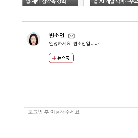
업·재배 삼각축 강화
업 AI 개발 박차…수
창출할까
변소인
안녕하세요. 변소인입니다.
뉴스북