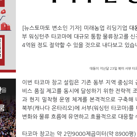
[뉴스토마토 변소인 기자] 미래농업 리딩기업
대동
부 워싱턴주 타코마에 대규모 통합 물류창고를 신규
4억원 정도 절약할 수 있을 것으로 내다보고 있습
대동이 지난달 23일 북미 서부 타
이번 타코마 창고 설립은 기존 동부 지역 중심의 
비스 품질 제고를 동시에 달성하기 위한 전략적 
과 현지 밀착형 운영 체계를 본격적으로 구축해 나
북부(캐나다 온타리오)에 서부(워싱턴 타코마)를
변화와 물류 흐름에 유연하고 효율적으로 대응할 
타코마 창고는 약 2만9000제곱미터(약 8900평