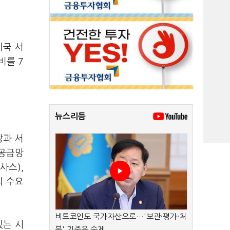
미국 서
비를 7
뉴스리듬
장과 서
 공급망
사스),
의 수요
비트코인도 국가자산으로…'보관·평가·처
있는 시
분' 기준은 숙제