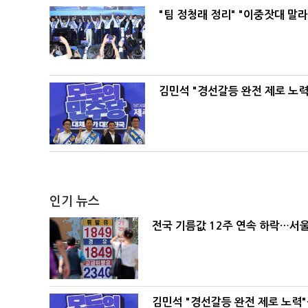
"팀 정청래 정리" "이중잣대 말
김민석 "경선갈등 완전 제로 노력
인기 뉴스
전국 기름값 12주 연속 하락…서울
김민석 "경선갈등 완전 제로 노력"