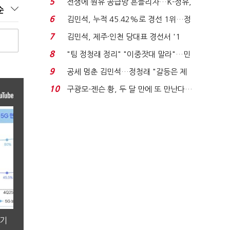
5
전쟁에 원유 공급망 흔들리자…K-정유,
순
에너지안보 핵심...
6
김민석, 누적 45.42%로 경선 1위…정
청래와 격차 0.86%p(...
7
김민석, 제주·인천 당대표 경선서 '1
위'(1보)...
8
"팀 정청래 정리" "이중잣대 말라"…민
주 최고위원 계파 다...
9
공세 멈춘 김민석…정청래 "갈등은 제
가 수습"
10
구광모-젠슨 황, 두 달 만에 또 만난다…
로봇·AI 등 논...
분기