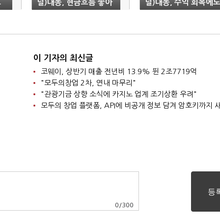
요
널)대동, 현금흐름 좋아
널)대동, 수익 회복에
졌지만…재무개선 시간
불안한 재무 구조
'소요'
이 기자의 최신글
코웨이, 상반기 매출 전년비 13.9% 뛴 2조7719억
"모두의창업 2차, 연내 마무리"
"관광기금 상향 소식에 카지노 업계 조기상환 우려"
모두의 창업 플랫폼, API에 비공개 정보 담겨 암호키까지
0
/
300