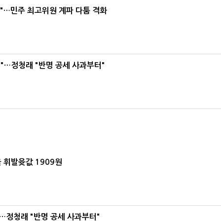
라"…민주 최고위원 계파 다툼 격화
"…정청래 "반명 공세 사과부터"
 휘발윳값 1909원
…정청래 "반명 공세 사과부터"