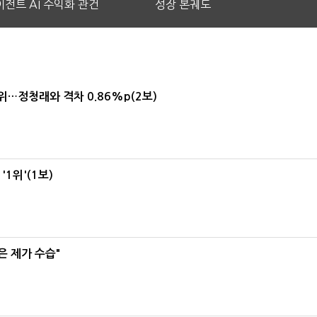
전트 AI 수익화 관건
성장 본궤도
1위…정청래와 격차 0.86%p(2보)
1위'(1보)
은 제가 수습"