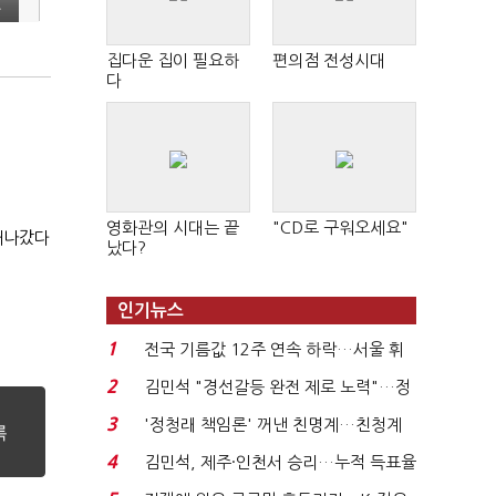
도
집다운 집이 필요하
편의점 전성시대
다
영화관의 시대는 끝
"CD로 구워오세요"
 새나갔다
났다?
인기뉴스
1
전국 기름값 12주 연속 하락…서울 휘
발윳값 1909원...
2
김민석 "경선갈등 완전 제로 노력"…정
청래 "반명 공세 사...
3
'정청래 책임론' 꺼낸 친명계…친청계
는 추가투표 때리기...
4
김민석, 제주·인천서 승리…누적 득표율
'1위 탈환'(종합)...