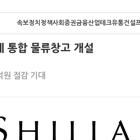
속보
정치
정책
사회
증권
금융
산업
테크
유통
건설
에 통합 물류창고 개설
억원 절감 기대