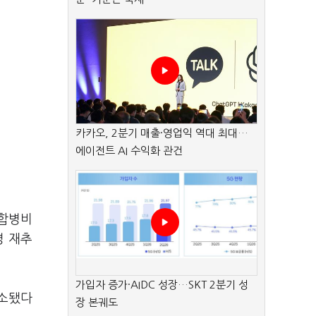
카카오, 2분기 매출·영업익 역대 최대…
에이전트 AI 수익화 관건
 합병비
병 재추
가입자 증가·AIDC 성장…SKT 2분기 성
취소됐다
장 본궤도