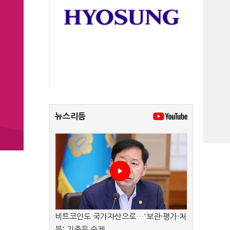
뉴스리듬
비트코인도 국가자산으로…'보관·평가·처
분' 기준은 숙제