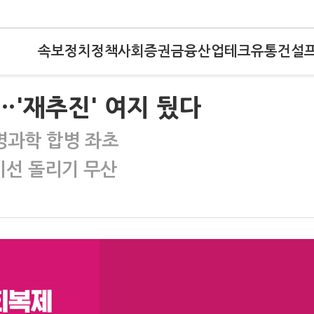
속보
정치
정책
사회
증권
금융
산업
테크
유통
건설
패…'재추진' 여지 뒀다
명과학 합병 좌초
시선 돌리기 무산