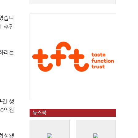
화였습니
서 추진
속화라는
구권 행
00억원
뉴스북
 형성됐