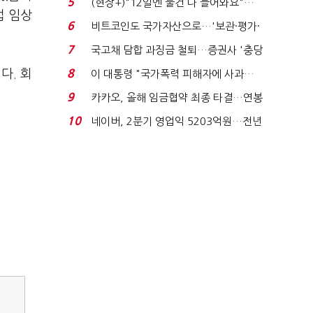
5
(현장+)"12일엔 물건 다 들어와요"…
럽 임상
빈 매대 채우며 문 연 ...
6
비트코인도 국가자산으로…'보관·평가·
처분' 기준은 ...
7
국고채 담합 과징금 철퇴…증권사 '충당
금 폭탄' 우려...
다. 회
8
이 대통령 "국가폭력 피해자에 사과…
적극적 조사로 진...
9
카카오, 올해 임금협약 최종 타결…연봉
6.3% 인상·격려...
10
네이버, 2분기 영업익 5203억원…전년
비 0.2% 감소...