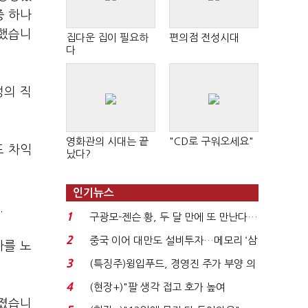
중 하나
 했습니
집다운 집이 필요하
편의점 전성시대
다
정의 직
영화관의 시대는 끝
"CD로 구워오세요"
도 차익
났다?
인기뉴스
.
1
구광모-젠슨 황, 두 달 만에 또 만난다…
로봇·AI 등 논...
2
중국 이어 대만도 설비투자…메모리 ‘삼
가를 노
국전쟁’
3
(특징주)윙입푸드, 경영진 주가 부양 의
지에 상한가...
4
(현장+)"팔 생각 접고 호가 높여
해졌습니
요"…'덜 똘똘한 한 채' 20...