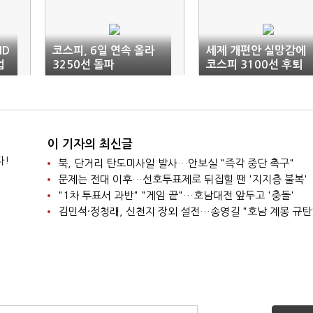
HD
코스피, 6일 연속 올라
세제 개편안 실망감에
업
3250선 돌파
코스피 3100선 후퇴
이 기자의 최신글
다!
북, 단거리 탄도미사일 발사…안보실 "즉각 중단 촉구"
문제는 전대 이후…선호투표제로 뒤집힐 땐 '지지층 불복'
"1차 투표서 과반" "게임 끝"…호남대전 앞두고 '충돌'
김민석·정청래, 신천지 장외 설전…송영길 "호남 계몽 규탄