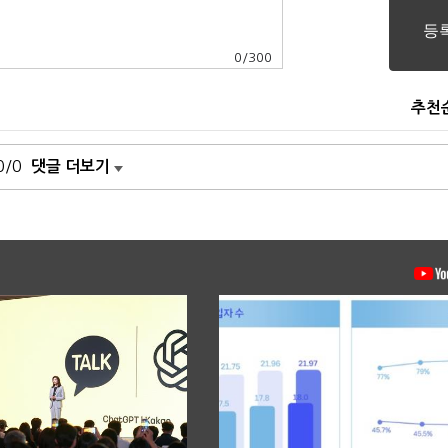
0
/
300
추천
0/0
댓글 더보기