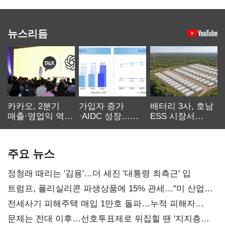
뉴스리듬
카카오, 2분기
가입자 증가
배터리 3사, 호남
매출·영업익 역대
·AIDC 성장…
ESS 시장서
최대…에이전트
SKT 2분기 성장
‘격돌’
AI 수익화 관건
본궤도
주요 뉴스
정청래 때리는 '김용'…더 세진 '대통령 최측근' 입
트럼프, 폴리실리콘 파생상품에 15% 관세…"미 산업
재건"
전세사기 피해주택 매입 1만호 돌파…누적 피해자
4만278명
문제는 전대 이후…선호투표제로 뒤집힐 땐 '지지층