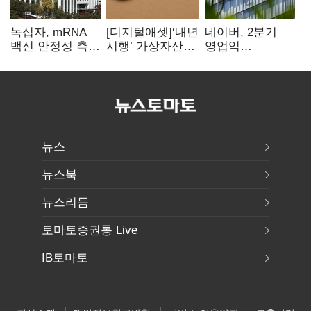
녹십자, mRNA
[디지털애셋]‘내년
네이버, 2분기
백신 안정성 측정
시행’ 가상자산
영업익
기술 확보
과세, 연말 국회
5203억원…
문턱 넘을까
전년비 0.2%
감소
뉴스
뉴스북
뉴스리듬
토마토증권통 Live
IB토마토