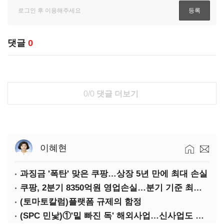
댓글
0
0/0
댓글 더보기
이혜현
과징금 '폭탄' 맞은 쿠팡…상장 5년 만에 최대 손실
쿠팡, 2분기 8350억원 영업손실…분기 기준 최대 적자
(토마토칼럼)플랫폼 규제의 함정
(SPC 민낯)①'밑 빠진 독' 해외사업…신사업도 경고등