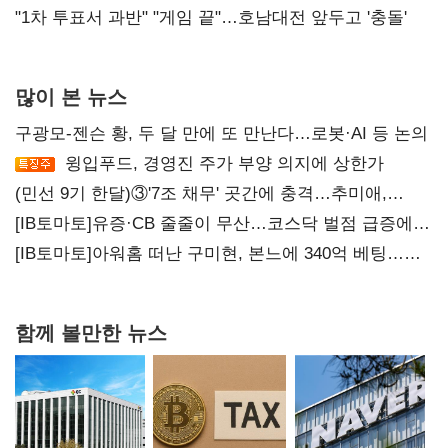
불복'
"1차 투표서 과반" "게임 끝"…호남대전 앞두고 '충돌'
많이 본 뉴스
구광모-젠슨 황, 두 달 만에 또 만난다…로봇·AI 등 논의
윙입푸드, 경영진 주가 부양 의지에 상한가
(민선 9기 한달)③'7조 채무' 곳간에 충격…추미애,
20년만에 '비상재정' 선언 승부수
[IB토마토]유증·CB 줄줄이 무산…코스닥 벌점 급증에
상폐 압박
[IB토마토]아워홈 떠난 구미현, 본느에 340억 베팅…
가족 지배체제 구축
함께 볼만한 뉴스