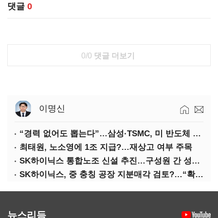
댓글
0
0/0
댓글 더보기
이명신
“경력 없어도 뽑는다”…삼성·TSMC, 미 반도체 인재 쟁탈전
최태원, 노소영에 1조 지급?…재상고 여부 주목
SK하이닉스 통합노조 신설 추진…구성원 간 성과급 불만 확산
SK하이닉스, 중 충칭 공장 지분매각 검토?…“확정된 바 없어”
뉴스리듬