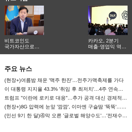
비트코인도
카카오, 2분기
국가자산으로…'
매출·영업익 역대
보관·평가·처분'
최대…에이전트
기준은 숙제
AI 수익화 관건
주요 뉴스
(현장+)여름밤 채운 '맥주 한잔'…전주가맥축제를 가다
이 대통령 지지율 43.3% '취임 후 최저치'…4주 연속
'하락'
트럼프 "이란에 로키로 대응"…추가 공격 대신 경제적
압박 시사
(현장+)8G 압력에 눈앞 '깜깜', 이마엔 구슬땀 '뚝뚝'…
화려한 에어쇼 뒤 땀방울
(민선 9기 한 달)④막 오른 '글로벌 해양수도'…'전재수
리더십' 시험대