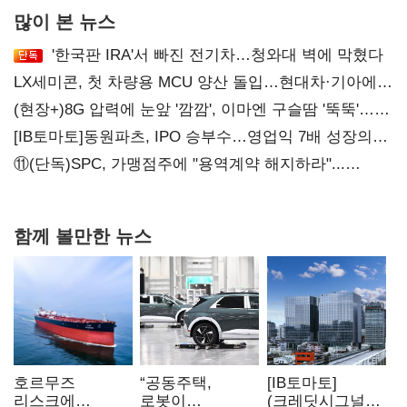
많이 본 뉴스
'한국판 IRA'서 빠진 전기차…청와대 벽에 막혔다
LX세미콘, 첫 차량용 MCU 양산 돌입…현대차·기아에
공급
(현장+)8G 압력에 눈앞 '깜깜', 이마엔 구슬땀 '뚝뚝'…
화려한 에어쇼 뒤 땀방울
[IB토마토]동원파츠, IPO 승부수…영업익 7배 성장의
이면은 고객 편중
⑪(단독)SPC, 가맹점주에 "용역계약 해지하라"...
내팽개친 '사회적합의'
함께 볼만한 뉴스
호르무즈
“공동주택,
[IB토마토]
리스크에
로봇이
(크레딧시그널)