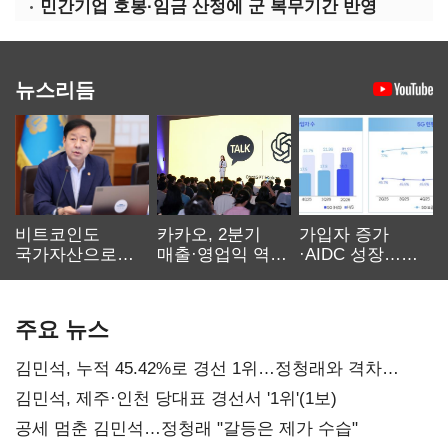
민간기업 호봉·임금 산정에 군 복무기간 반영
뉴스리듬
비트코인도
카카오, 2분기
가입자 증가
국가자산으로…'
매출·영업익 역대
·AIDC 성장…
보관·평가·처분'
최대…에이전트
SKT 2분기 성장
기준은 숙제
AI 수익화 관건
본궤도
주요 뉴스
김민석, 누적 45.42%로 경선 1위…정청래와 격차
0.86%p(2보)
김민석, 제주·인천 당대표 경선서 '1위'(1보)
공세 멈춘 김민석…정청래 "갈등은 제가 수습"