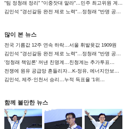
"팀 정청래 정리" "이중잣대 말라"…민주 최고위원 계파
다툼 격화
김민석 "경선갈등 완전 제로 노력"…정청래 "반명 공세
사과부터"
많이 본 뉴스
전국 기름값 12주 연속 하락…서울 휘발윳값 1909원
김민석 "경선갈등 완전 제로 노력"…정청래 "반명 공세
사과부터"
'정청래 책임론' 꺼낸 친명계…친청계는 추가투표
때리기
전쟁에 원유 공급망 흔들리자…K-정유, 에너지안보
핵심으로 재부상
김민석, 제주·인천서 승리…누적 득표율 '1위
탈환'(종합)
함께 볼만한 뉴스