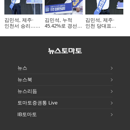
김민석, 제주·
김민석, 누적
김민석, 제주·
인천서 승리…
45.42%로 경선
인천 당대표
누적 득표율 '1위
1위…정청래와
경선서 '1위'(1보)
탈환'(종합)
격차
0.86%p(2보)
뉴스
뉴스북
뉴스리듬
토마토증권통 Live
IB토마토