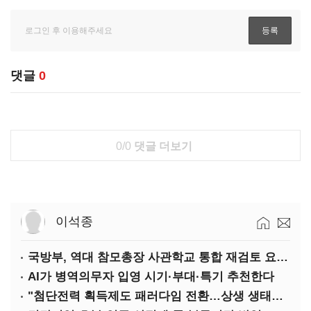
댓글
0
0/0
댓글 더보기
이석종
국방부, 역대 참모총장 사관학교 통합 재검토 요구에 "다양한 의견 수렴해 합리적 시스템 만들 것"
AI가 병역의무자 입영 시기·부대·특기 추천한다
"첨단전력 획득제도 패러다임 전환…상생 생태계 조성해 대체불가 K-방산 도약"