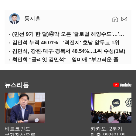
동지훈
(민선 9기 한 달)④막 오른 '글로벌 해양수도'…'전재수 리더십' 시험대
김민석 누적 46.01%…'격전지' 호남 앞두고 1위 지켰다(2보)
김민석, 강원·대구·경북서 48.54%…1위 수성(1보)
최민희 "골리앗 김민석"…임미애 "부끄러운 줄 알아야"
뉴스리듬
비트코인도
카카오, 2분기
국가자산으로…'
매출·영업익 역대