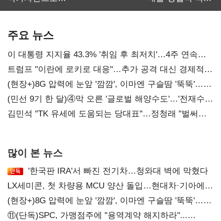
보관·평가·처분'
최대…에이전트
기준은 숙제
AI 수익화 관건
주요 뉴스
이 대통령 지지율 43.3% '취임 후 최저치'…4주 연속
'하락'
트럼프 "이란에 로키로 대응"…추가 공격 대신 경제적
압박 시사
(현장+)8G 압력에 눈앞 '깜깜', 이마엔 구슬땀 '뚝뚝'…
화려한 에어쇼 뒤 땀방울
(민선 9기 한 달)④막 오른 '글로벌 해양수도'…'전재수
리더십' 시험대
김민석 "TK 유세에 도움되는 당대표"…정청래 "벌써
대표된 양 당직 배분"
많이 본 뉴스
'한국판 IRA'서 빠진 전기차…청와대 벽에 막혔다
LX세미콘, 첫 차량용 MCU 양산 돌입…현대차·기아에
공급
(현장+)8G 압력에 눈앞 '깜깜', 이마엔 구슬땀 '뚝뚝'…
화려한 에어쇼 뒤 땀방울
⑪(단독)SPC, 가맹점주에 "용역계약 해지하라"...