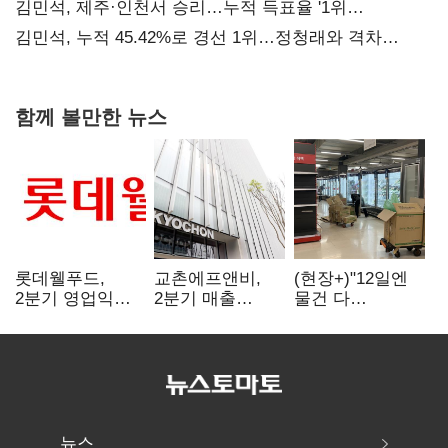
때리기
김민석, 제주·인천서 승리…누적 득표율 '1위
탈환'(종합)
김민석, 누적 45.42%로 경선 1위…정청래와 격차
0.86%p(2보)
함께 볼만한 뉴스
롯데웰푸드,
교촌에프앤비,
(현장+)"12일엔
2분기 영업익
2분기 매출
물건 다
89%↑…해외
1323억원…
들어와요"…빈
사업이 실적 견인
전년보다 4.9%↑
매대 채우며 문
연 홈플러스
뉴스