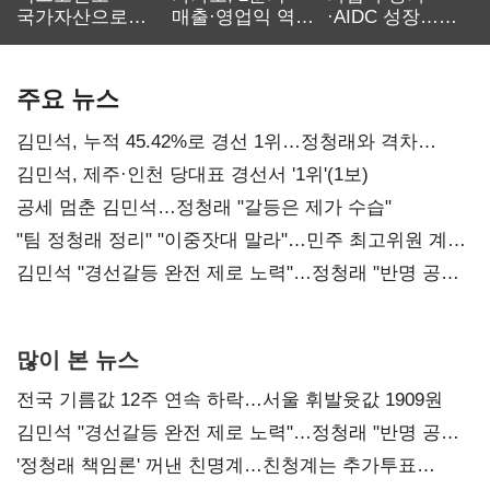
국가자산으로…'
매출·영업익 역대
·AIDC 성장…
보관·평가·처분'
최대…에이전트
SKT 2분기 성장
기준은 숙제
AI 수익화 관건
본궤도
주요 뉴스
김민석, 누적 45.42%로 경선 1위…정청래와 격차
0.86%p(2보)
김민석, 제주·인천 당대표 경선서 '1위'(1보)
공세 멈춘 김민석…정청래 "갈등은 제가 수습"
"팀 정청래 정리" "이중잣대 말라"…민주 최고위원 계파
다툼 격화
김민석 "경선갈등 완전 제로 노력"…정청래 "반명 공세
사과부터"
많이 본 뉴스
전국 기름값 12주 연속 하락…서울 휘발윳값 1909원
김민석 "경선갈등 완전 제로 노력"…정청래 "반명 공세
사과부터"
'정청래 책임론' 꺼낸 친명계…친청계는 추가투표