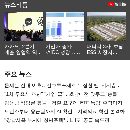
뉴스리듬
카카오, 2분기
가입자 증가
배터리 3사, 호남
매출·영업익 역대
·AIDC 성장…
ESS 시장서
최대…에이전트
SKT 2분기 성장
‘격돌’
AI 수익화 관건
본궤도
주요 뉴스
문제는 전대 이후…선호투표제로 뒤집힐 땐 '지지층
불복'
"1차 투표서 과반" "게임 끝"…호남대전 앞두고 '충돌'
김용범 책임론 봇물…경질 요구에 'ETF 특검' 주장까지
보건소부터 응급실까지 AI 확산…지역의료 혁신 본격화
"강남사옥 부지에 청년주택"…LH도 '공급 속도전'