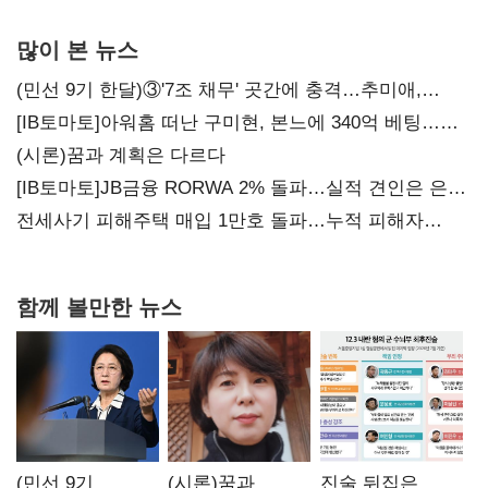
많이 본 뉴스
(민선 9기 한달)③'7조 채무' 곳간에 충격…추미애,
20년만에 '비상재정' 선언 승부수
[IB토마토]아워홈 떠난 구미현, 본느에 340억 베팅…
가족 지배체제 구축
(시론)꿈과 계획은 다르다
[IB토마토]JB금융 RORWA 2% 돌파…실적 견인은 은행
아닌 캐피탈
전세사기 피해주택 매입 1만호 돌파…누적 피해자
4만278명
함께 볼만한 뉴스
(민선 9기
(시론)꿈과
진술 뒤집은