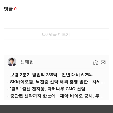
댓글
0
0/0
댓글 더보기
신태현
보령 2분기 영업익 238억…전년 대비 6.2%↓
SK바이오팜, 뇌전증 신약 해외 흥행 발판…차세대 신약 개발 속도
'컬리' 출신 전지웅, 닥터나우 CMO 선임
중단된 신약까지 한눈에…제약·바이오 공시, 투명해진다