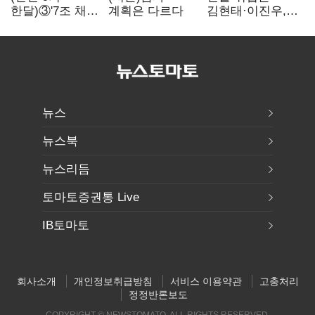
한달)③'7조 채무'
계획은 다르다
김현태·이진우,
곳간에 충격…
박안수는 "국가에
추미애, 20년만에
헌신"…법정서
'비상재정' 선언
드러난 군
승부수
수뇌부의 민낯
뉴스
뉴스북
뉴스리듬
토마토증권통 Live
IB토마토
회사소개
개인정보취급방침
서비스 이용약관
고충처리
정정반론보도