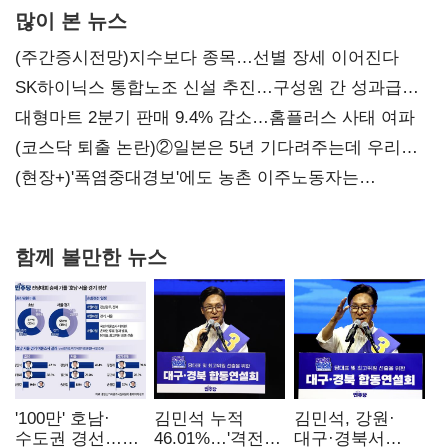
많이 본 뉴스
(주간증시전망)지수보다 종목…선별 장세 이어진다
SK하이닉스 통합노조 신설 추진…구성원 간 성과급
불만 확산
대형마트 2분기 판매 9.4% 감소…홈플러스 사태 여파
(코스닥 퇴출 논란)②일본은 5년 기다려주는데 우리는
당장 퇴출?…시간만으론 부족한 코스닥 구하기
(현장+)'폭염중대경보'에도 농촌 이주노동자는
강행군…'야외작업 중지' 권고도 무시
함께 볼만한 뉴스
'100만' 호남·
김민석 누적
김민석, 강원·
수도권 경선…
46.01%…'격전지'
대구·경북서