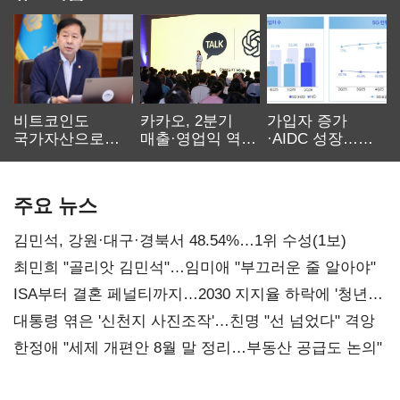
비트코인도
카카오, 2분기
가입자 증가
국가자산으로…'
매출·영업익 역대
·AIDC 성장…
보관·평가·처분'
최대…에이전트
SKT 2분기 성장
기준은 숙제
AI 수익화 관건
본궤도
주요 뉴스
김민석, 강원·대구·경북서 48.54%…1위 수성(1보)
최민희 "골리앗 김민석"…임미애 "부끄러운 줄 알아야"
ISA부터 결혼 페널티까지…2030 지지율 하락에 '청년
챙기기'
대통령 엮은 '신천지 사진조작'…친명 "선 넘었다" 격앙
한정애 "세제 개편안 8월 말 정리…부동산 공급도 논의"