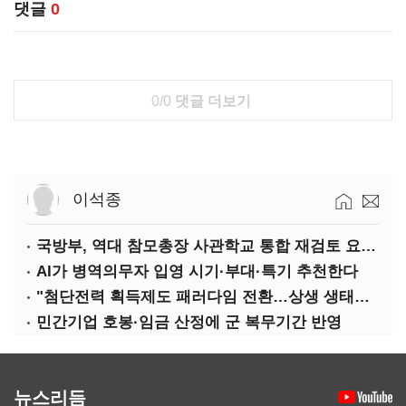
댓글
0
0/0
댓글 더보기
이석종
국방부, 역대 참모총장 사관학교 통합 재검토 요구에 "다양한 의견 수렴해 합리적 시스템 만들 것"
AI가 병역의무자 입영 시기·부대·특기 추천한다
"첨단전력 획득제도 패러다임 전환…상생 생태계 조성해 대체불가 K-방산 도약"
민간기업 호봉·임금 산정에 군 복무기간 반영
뉴스리듬